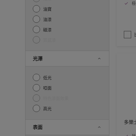
極
油寶
油漆
磁漆
質感漆
光澤
低光
啞面
特色漆面效果
高光
多樂
表面
抗