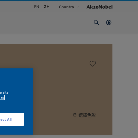
EN
ZH
Country
e site
ore
選擇色彩
ect All