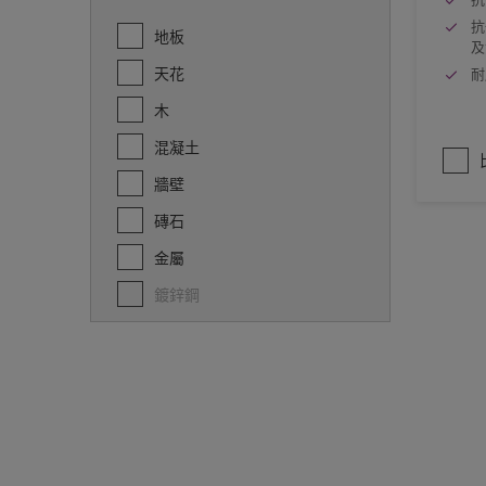
抗
地板
及
天花
耐
木
混凝土
牆壁
磚石
金屬
鍍鋅鋼