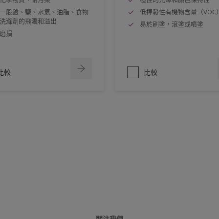
一般鹼、鹽、水氣、油脂、食物
低揮發性有機物含量（VOC
洗滌劑的飛濺和溢出
易於刷塗，滾塗或噴塗
磨損
比較
比較
關注我們