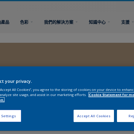
油產品
色彩
我們的解決方案
知識中心
支援
ct your privacy.
 “Accept All Cookies”, you agree to the storing of cookies on your device to enhanc
analyze site usage, and assist in our marketing efforts.
Cookie Statement for m
on.
 Settings
Accept All Cookies
Rej