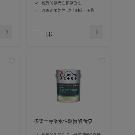
優異的存光性和存色性
高度的柔韌性, 放止剝落、開裂
比較
多樂士專業水性聚氨酯面漆
優異的耐候性好、光澤和顏色保持