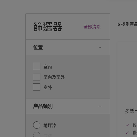
篩選器
6
找到產
全部清除
位置
室內
室內及室外
室外
產品類別
多樂
優
地坪漆
優
底漆