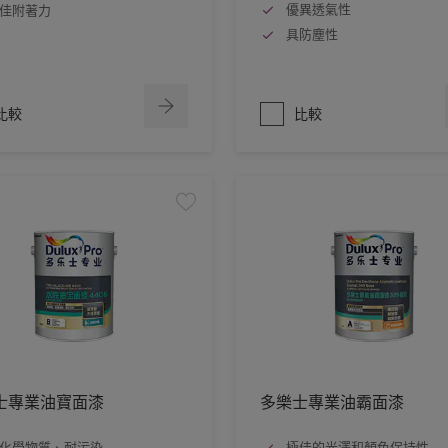
優異透氣性
佳附著力
具防塵性
比較
比較
士專業油寶面漆
多樂士專業油霸面漆
化學物質、耐污染
極佳的光澤和顏色保持性