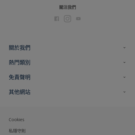
關注我們
關於我們
聯絡我們
熱門類別
網站指南
尋找顏色
免責聲明
尋找產品
色彩準確度
其他網站
專家見解
Akzonobel.com
Dulux.com.hk
Cookies
私隱守則