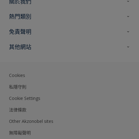
關於我們
聯絡我們
熱門類別
網站指南
尋找顏色
免責聲明
尋找產品
色彩準確度
其他網站
專家見解
Akzonobel.com
Dulux.com.hk
Cookies
私隱守則
Cookie Settings
法律條款
Other Akzonobel sites
無障礙聲明