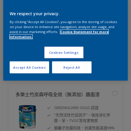
多樂士晴雨漆
We respect your privacy.
優質的防霉和抗鹼功能
By clicking “Accept All Cookies”, you agree to the storing of cookies
on your device to enhance site navigation, analyze site usage, and
優質的防霉和抗鹼功能
assist in our marketing efforts.
Cookie Statement for more
極佳附著力
information.
Cookies Settings
比較
Accept All Cookies
Reject All
多樂士竹炭森呼吸全效（無添加）牆面漆
GREENGUARD GOLD 認證
“天然活性竹炭因子”，強效淨化甲
醛、苯、TVOC等有害物質
銀離子抗菌科技，抗菌性能高達99%