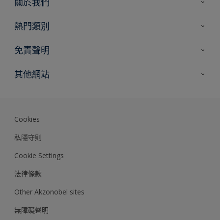
關於我們
聯絡我們
熱門類別
網站指南
尋找顏色
免責聲明
尋找產品
色彩準確度
其他網站
專家見解
Akzonobel.com
Dulux.com.hk
Cookies
私隱守則
Cookie Settings
法律條款
Other Akzonobel sites
無障礙聲明