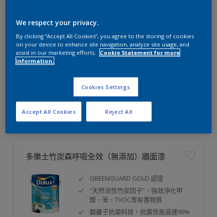
多樂士晴雨漆
We respect your privacy.
優質的防霉和抗鹼功能
By clicking “Accept All Cookies”, you agree to the storing of cookies
on your device to enhance site navigation, analyze site usage, and
優質的防霉和抗鹼功能
assist in our marketing efforts.
Cookie Statement for more
極佳附著力
information.
Cookies Settings
比較
Accept All Cookies
Reject All
多樂士竹炭森呼吸全效（無添加）牆面漆
GREENGUARD GOLD 認證
“天然活性竹炭因子”，強效淨化甲
醛、苯、TVOC等有害物質
銀離子抗菌科技，抗菌性能高達99%