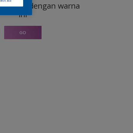
ect All
produk dengan warna
ini
GO