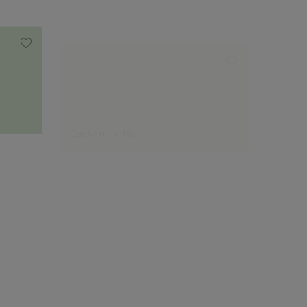
Cardamom Hint
Taupe
Pilihan Desainer