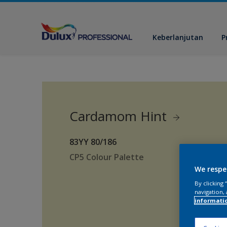
Keberlanjutan
P
Cardamom Hint
83YY 80/186
CP5 Colour Palette
We respe
By clicking
navigation, 
informati