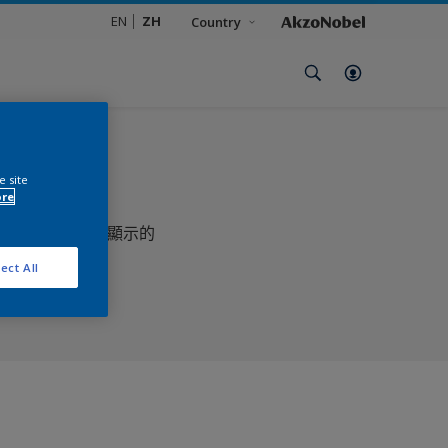
EN
ZH
Country
e site
ore
及油漆顏色版所顯示的
。
ect All