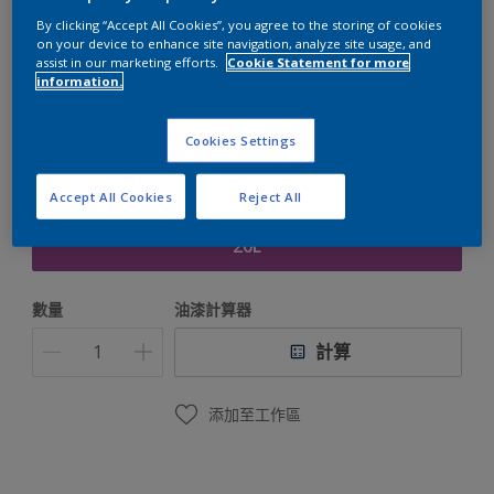
By clicking “Accept All Cookies”, you agree to the storing of cookies
多樂士晴雨漆
on your device to enhance site navigation, analyze site usage, and
assist in our marketing efforts.
Cookie Statement for more
information.
選擇顏色
Cookies Settings
Accept All Cookies
Reject All
包裝
20L
數量
油漆計算器
計算
添加至工作區