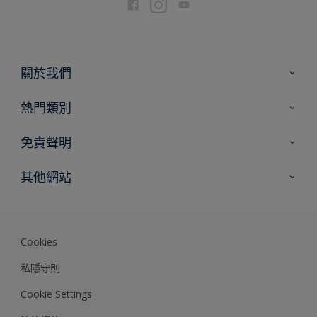
關於我們
聯絡我們
熱門類別
網站指南
尋找顏色
免責聲明
尋找產品
色彩準確度
其他網站
專家見解
Akzonobel.com
Dulux.com.hk
Cookies
私隱守則
Cookie Settings