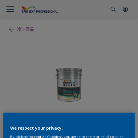
漆油產品
We respect your privacy.
By clicking “Accept All Cookies”, you agree to the storing of cookies