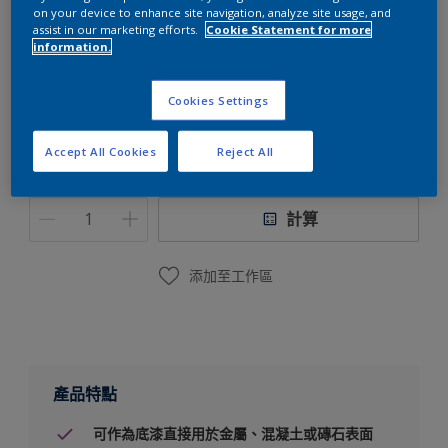
on your device to enhance site navigation, analyze site usage, and
assist in our marketing efforts.
Cookie Statement for more
多樂士專業水溶性丙烯酸底漆
information.
包裝
Cookies Settings
20L
Accept All Cookies
Reject All
數量
油漆計算器
計算
添加至工作區
產品特點
可作為底漆直接用於金屬、混凝土或磚石表面