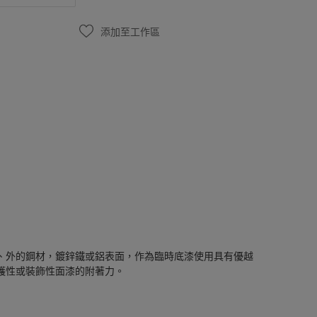
添加至工作區
、外的鋼材，鍍鋅鐵或鋁表面，作為臨時底漆使用具有優越
護性或裝飾性面漆的附著力。