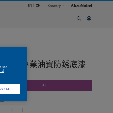
EN
ZH
Country
多樂士專業油寶防銹底漆
e site
ore
包裝
5L
ect All
數量