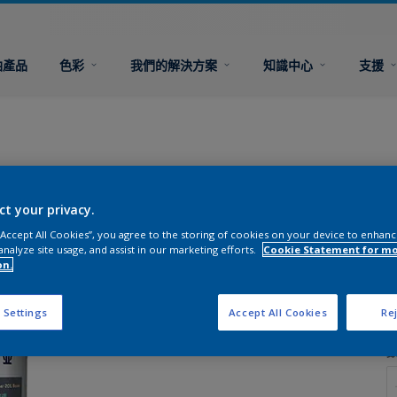
油產品
色彩
我們的解決方案
知識中心
支援
ct your privacy.
 “Accept All Cookies”, you agree to the storing of cookies on your device to enhanc
analyze site usage, and assist in our marketing efforts.
Cookie Statement for m
on.
 Settings
Accept All Cookies
Rej