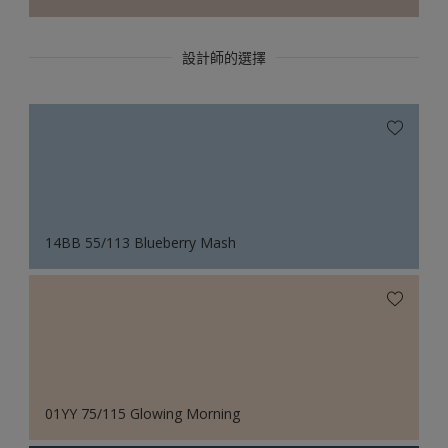
設計師的選擇
14BB 55/113 Blueberry Mash
01YY 75/115 Glowing Morning