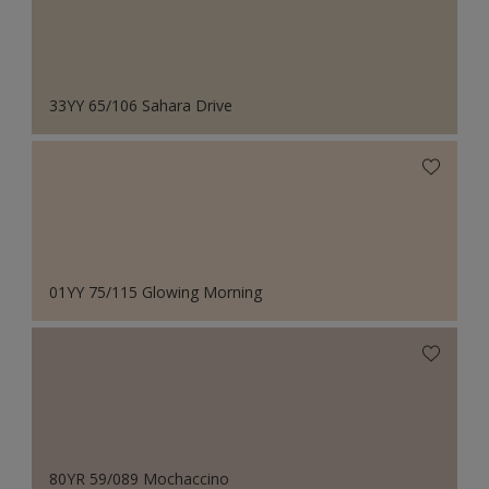
33YY 65/106 Sahara Drive
01YY 75/115 Glowing Morning
80YR 59/089 Mochaccino