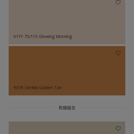
01YY 75/115 Glowing Morning
90YR 34/468 Golden Tan
和諧組合