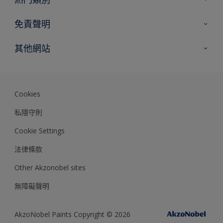
網站指南
尋找顏色
免責聲明
尋找產品
色彩準確度
其他網站
專家見解
Akzonobel.com
Dulux.com.hk
Cookies
私隱守則
Cookie Settings
法律條款
Other Akzonobel sites
無障礙聲明
AkzoNobel Paints Copyright © 2026