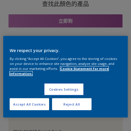
查找此顏色的產品
立即到
與之協調的色彩組合
We respect your privacy.
By clicking “Accept All Cookies”, you agree to the storing of cookies
on your device to enhance site navigation, analyze site usage, and
assist in our marketing efforts.
Cookie Statement for more
information.
完美的白色
Cookies Settings
Accept All Cookies
Reject All