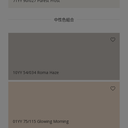
71YY 90/027 Purest Frost
中性色組合
10YY 54/034 Roma Haze
01YY 75/115 Glowing Morning