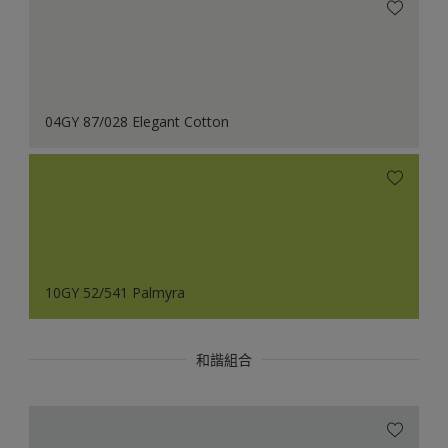
04GY 87/028 Elegant Cotton
10GY 52/541 Palmyra
和諧組合