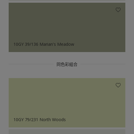
10GY 39/136 Marian's Meadow
同色彩組合
10GY 79/231 North Woods