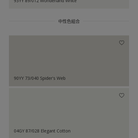
93YY 89/012 Wonderland White
中性色組合
90YY 73/040 Spider's Web
04GY 87/028 Elegant Cotton