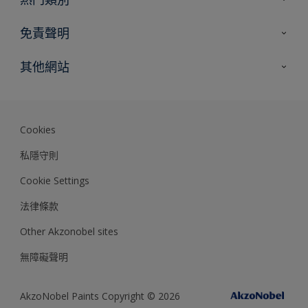
網站指南
尋找顏色
免責聲明
尋找產品
色彩準確度
其他網站
專家見解
Akzonobel.com
Dulux.com.hk
Cookies
私隱守則
Cookie Settings
法律條款
Other Akzonobel sites
無障礙聲明
AkzoNobel Paints Copyright © 2026