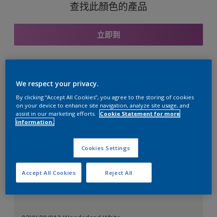
查找此顏色的產品
立即到
與之協調的色彩組合
We respect your privacy.
By clicking “Accept All Cookies”, you agree to the storing of cookies
on your device to enhance site navigation, analyze site usage, and
assist in our marketing efforts.
Cookie Statement for more
information.
完美的白色
Cookies Settings
Accept All Cookies
Reject All