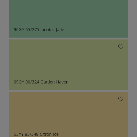
90GY 65/275 Jacob's Jade
09GY 80/324 Garden Haven
53YY 83/348 Citron Ice