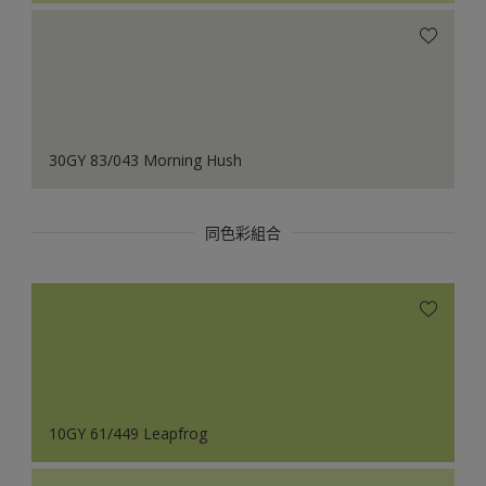
30GY 83/043 Morning Hush
同色彩組合
10GY 61/449 Leapfrog