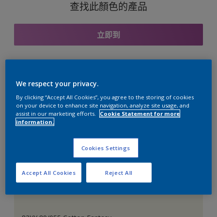
查找此顏色的產品
立即到
與之協調的色彩組合
We respect your privacy.
By clicking “Accept All Cookies”, you agree to the storing of cookies
on your device to enhance site navigation, analyze site usage, and
assist in our marketing efforts.
Cookie Statement for more
information.
完美的白色
Cookies Settings
Accept All Cookies
Reject All