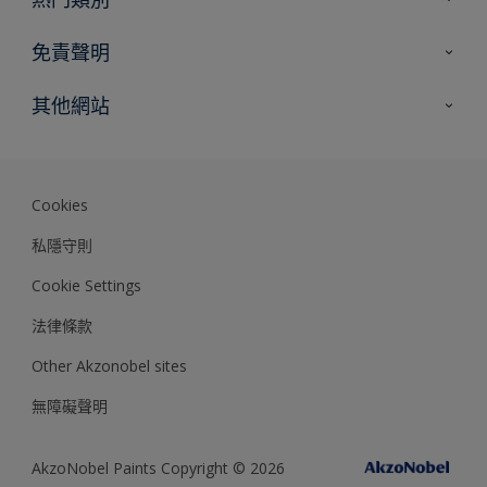
網站指南
尋找顏色
免責聲明
尋找產品
色彩準確度
其他網站
專家見解
Akzonobel.com
Dulux.com.hk
Cookies
私隱守則
Cookie Settings
法律條款
Other Akzonobel sites
無障礙聲明
AkzoNobel Paints Copyright © 2026