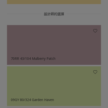
設計師的選擇
70RR 43/104 Mulberry Patch
09GY 80/324 Garden Haven