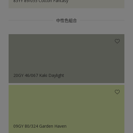
83YY 89/055 Cotton Fantasy
中性色組合
20GY 46/067 Kaki Daylight
09GY 80/324 Garden Haven