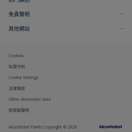
網站指南
尋找顏色
免責聲明
尋找產品
色彩準確度
其他網站
專家見解
Akzonobel.com
Dulux.com.hk
Cookies
私隱守則
Cookie Settings
法律條款
Other Akzonobel sites
無障礙聲明
AkzoNobel Paints Copyright © 2026