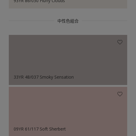
93YR 86/030 Fluffy Clouds
中性色組合
33YR 48/037 Smoky Sensation
09YR 61/117 Soft Sherbert