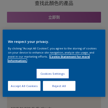
查找此顏色的產品
立即到
與之協調的色彩組合
We respect your privacy.
By clicking “Accept All Cookies”, you agree to the storing of cookies
on your device to enhance site navigation, analyze site usage, and
assist in our marketing efforts.
Cookie Statement for more
information.
完美的白色
Cookies Settings
Accept All Cookies
Reject All