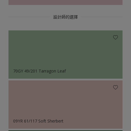
設計師的選擇
70GY 49/201 Tarragon Leaf
09YR 61/117 Soft Sherbert