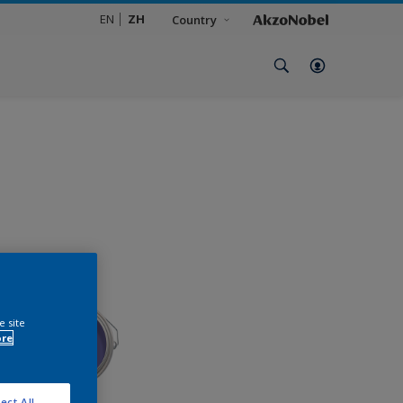
EN
ZH
Country
e site
ore
ect All