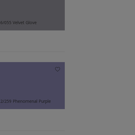
6/055 Velvet Glove
2/259 Phenomenal Purple