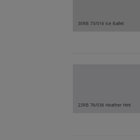
30RB 73/016 Ice Ballet
23RB 76/036 Heather Hint