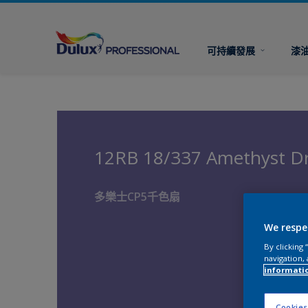
可持續發展
漆
12RB 18/337 Amethyst 
多樂士CP5千色扇
We respe
By clicking
navigation, 
informati
Cookies