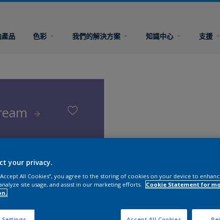
油產品
色彩
我們的解決方案
知識中心
支援
Dream
ct your privacy.
 “Accept All Cookies”, you agree to the storing of cookies on your device to enhanc
analyze site usage, and assist in our marketing efforts.
Cookie Statement for m
on.
 Settings
Accept All Cookies
Rej