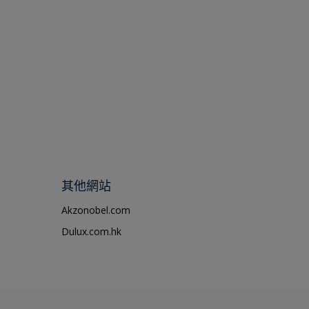
其他網站
Akzonobel.com
Dulux.com.hk