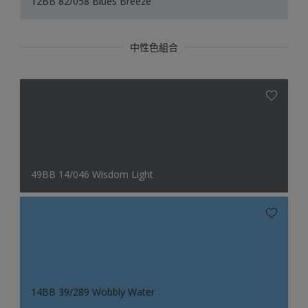
12BB 82/058 Blues Breeze
中性色組合
49BB 14/046 Wisdom Light
14BB 39/289 Wobbly Water