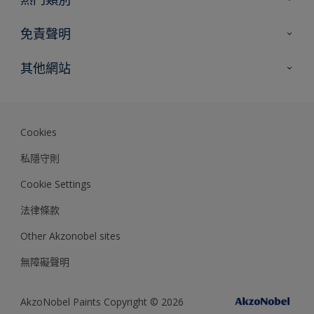
網站指南
尋找顏色
免責聲明
尋找產品
色彩準確度
其他網站
專家見解
Akzonobel.com
Dulux.com.hk
Cookies
私隱守則
Cookie Settings
法律條款
Other Akzonobel sites
無障礙聲明
AkzoNobel Paints Copyright © 2026