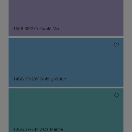
16RB 38/235 Purple Mix
14BB 39/289 Wobbly Water
10BG 39/244 Vista Marine