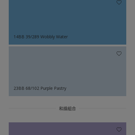
14BB 39/289 Wobbly Water
23BB 68/102 Purple Pastry
和諧組合