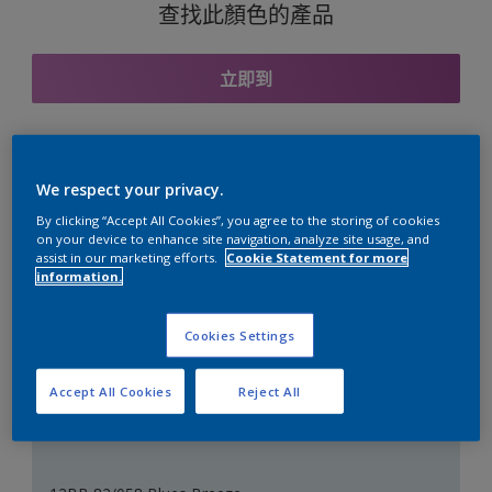
查找此顏色的產品
立即到
與之協調的色彩組合
We respect your privacy.
By clicking “Accept All Cookies”, you agree to the storing of cookies
on your device to enhance site navigation, analyze site usage, and
assist in our marketing efforts.
Cookie Statement for more
information.
完美的白色
Cookies Settings
Accept All Cookies
Reject All