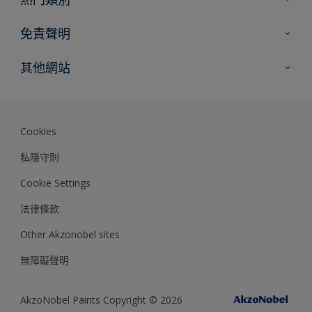
網站指南
尋找顏色
免責聲明
尋找產品
色彩準確度
其他網站
專家見解
Akzonobel.com
Dulux.com.hk
Cookies
私隱守則
Cookie Settings
法律條款
Other Akzonobel sites
無障礙聲明
AkzoNobel Paints Copyright © 2026