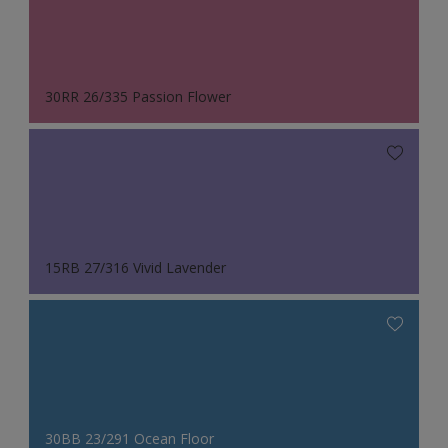
30RR 26/335 Passion Flower
15RB 27/316 Vivid Lavender
30BB 23/291 Ocean Floor