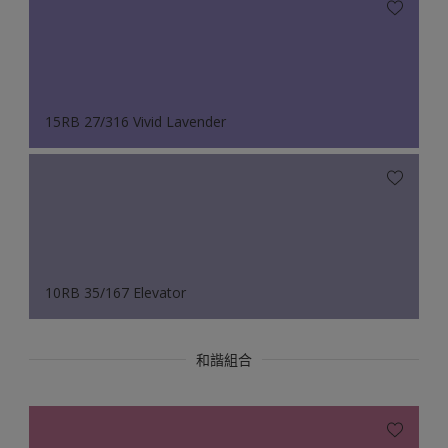
15RB 27/316 Vivid Lavender
10RB 35/167 Elevator
和諧組合