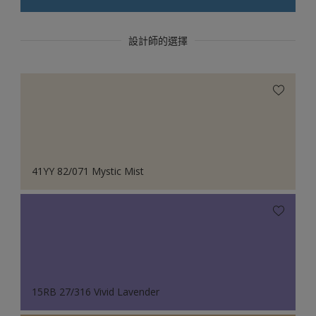
設計師的選擇
41YY 82/071 Mystic Mist
15RB 27/316 Vivid Lavender