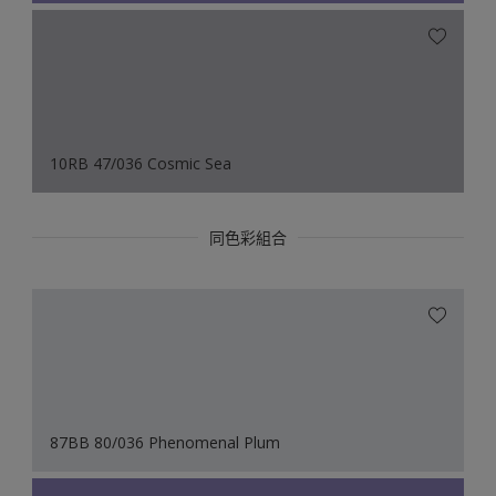
10RB 47/036 Cosmic Sea
同色彩組合
87BB 80/036 Phenomenal Plum