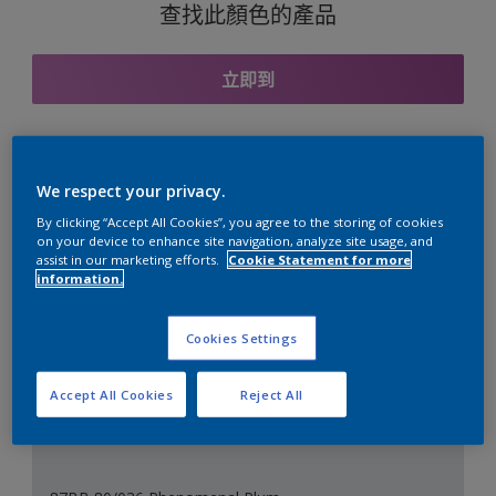
查找此顏色的產品
立即到
與之協調的色彩組合
We respect your privacy.
By clicking “Accept All Cookies”, you agree to the storing of cookies
on your device to enhance site navigation, analyze site usage, and
assist in our marketing efforts.
Cookie Statement for more
information.
完美的白色
Cookies Settings
Accept All Cookies
Reject All