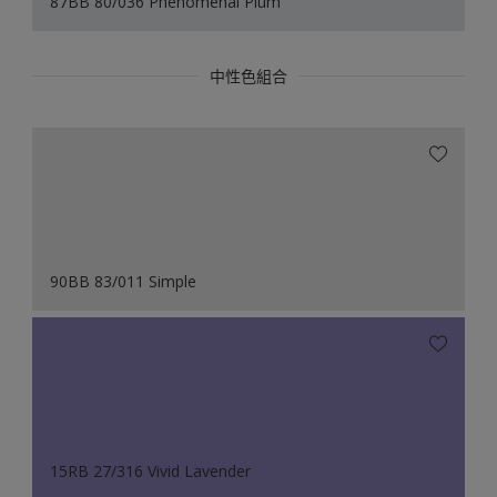
87BB 80/036 Phenomenal Plum
中性色組合
90BB 83/011 Simple
15RB 27/316 Vivid Lavender