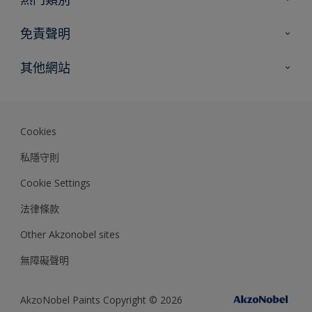
網站指南
尋找顏色
免責聲明
尋找產品
色彩準確度
其他網站
專家見解
Akzonobel.com
Dulux.com.hk
Cookies
私隱守則
Cookie Settings
法律條款
Other Akzonobel sites
無障礙聲明
AkzoNobel Paints Copyright © 2026