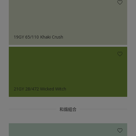
19GY 65/110 Khaki Crush
21GY 28/472 Wicked Witch
和諧組合