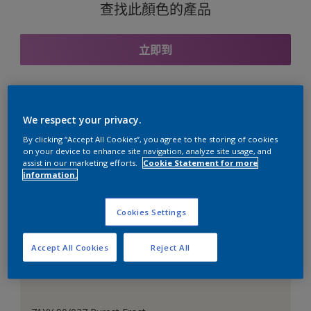
查找此顏色的產品
立即到
與之協調的色彩組合
We respect your privacy.
By clicking “Accept All Cookies”, you agree to the storing of cookies
on your device to enhance site navigation, analyze site usage, and
assist in our marketing efforts.
Cookie Statement for more
information.
完美的白色
Cookies Settings
Accept All Cookies
Reject All