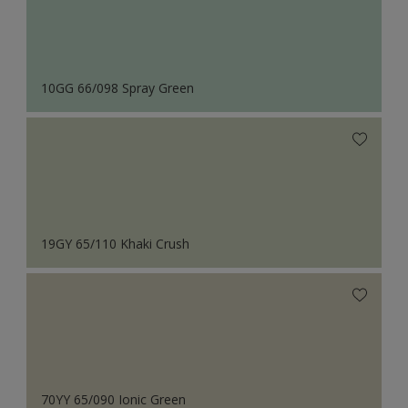
10GG 66/098 Spray Green
19GY 65/110 Khaki Crush
70YY 65/090 Ionic Green