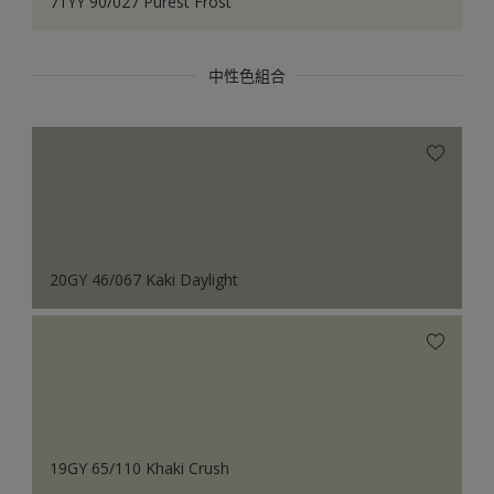
71YY 90/027 Purest Frost
中性色組合
20GY 46/067 Kaki Daylight
19GY 65/110 Khaki Crush