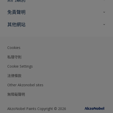
網站指南
尋找顏色
免責聲明
尋找產品
色彩準確度
其他網站
專家見解
Akzonobel.com
Dulux.com.hk
Cookies
私隱守則
Cookie Settings
法律條款
Other Akzonobel sites
無障礙聲明
AkzoNobel Paints Copyright © 2026