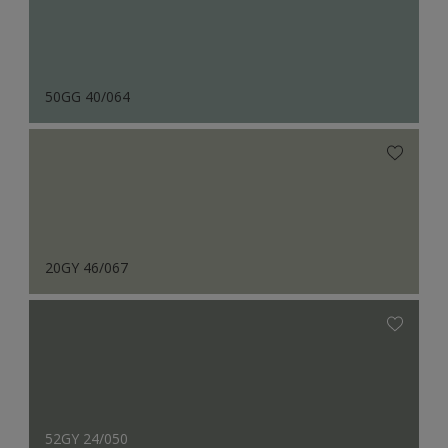
50GG 40/064
20GY 46/067
52GY 24/050