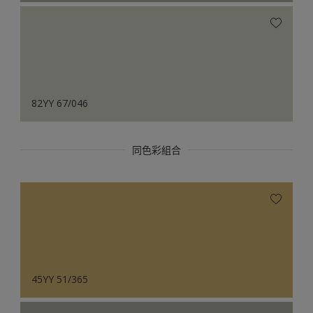
82YY 67/046
同色彩組合
45YY 51/365