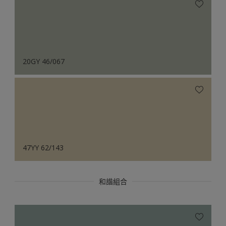
20GY 46/067
47YY 62/143
和諧組合