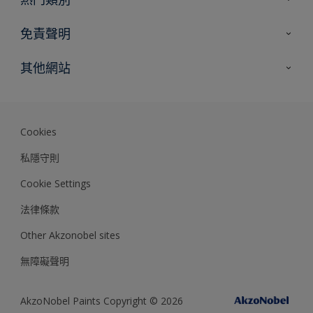
網站指南
尋找顏色
免責聲明
尋找產品
色彩準確度
其他網站
專家見解
Akzonobel.com
Dulux.com.hk
Cookies
私隱守則
Cookie Settings
法律條款
Other Akzonobel sites
無障礙聲明
AkzoNobel Paints Copyright © 2026