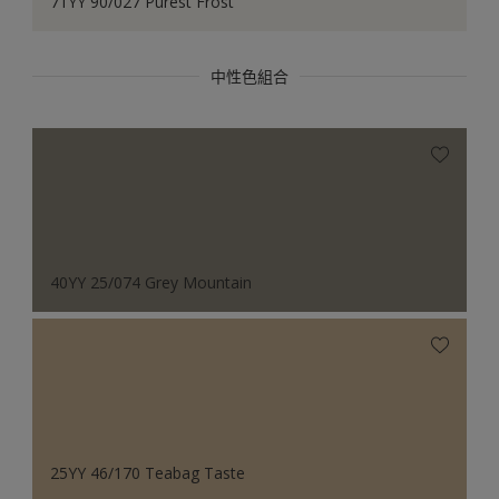
71YY 90/027 Purest Frost
中性色組合
40YY 25/074 Grey Mountain
25YY 46/170 Teabag Taste