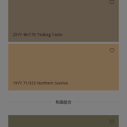
25YY 46/170 Teabag Taste
19YY 71/323 Northern Sunrise
和諧組合