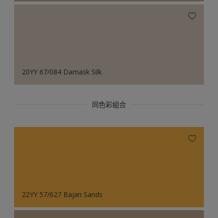
20YY 67/084 Damask Silk
同色彩組合
22YY 57/627 Bajan Sands