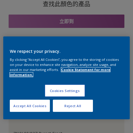
查找此顏色的產品
立即到
與之協調的色彩組合
We respect your privacy.
By clicking “Accept All Cookies”, you agree to the storing of cookies
on your device to enhance site navigation, analyze site usage, and
assist in our marketing efforts.
Cookie Statement for more
information.
完美的白色
Cookies Settings
Accept All Cookies
Reject All