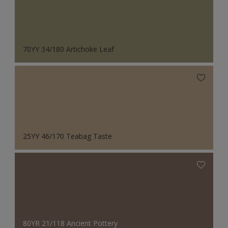
70YY 34/180 Artichoke Leaf
25YY 46/170 Teabag Taste
80YR 21/118 Ancient Pottery