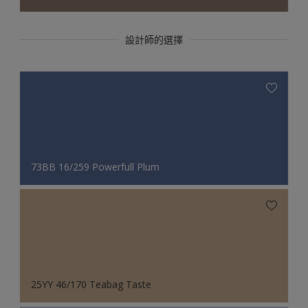
設計師的選擇
73BB 16/259 Powerfull Plum
25YY 46/170 Teabag Taste