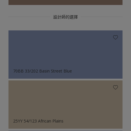
設計師的選擇
70BB 33/202 Basin Street Blue
25YY 54/123 African Plains