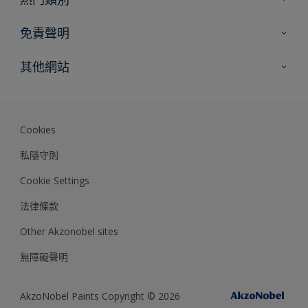
網站指南
尋找顏色
免責聲明
尋找產品
色彩準確度
其他網站
專家見解
Akzonobel.com
Dulux.com.hk
Cookies
私隱守則
Cookie Settings
法律條款
Other Akzonobel sites
無障礙聲明
AkzoNobel Paints Copyright © 2026