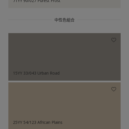
71YY 90/027 Purest Frost
中性色組合
15YY 33/043 Urban Road
25YY 54/123 African Plains