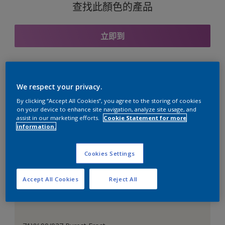
查找此顏色的產品
立即到
與之協調的色彩組合
We respect your privacy.
By clicking “Accept All Cookies”, you agree to the storing of cookies
on your device to enhance site navigation, analyze site usage, and
assist in our marketing efforts.
Cookie Statement for more
information.
完美的白色
Cookies Settings
Accept All Cookies
Reject All