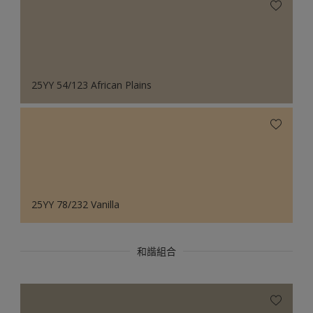
25YY 54/123 African Plains
25YY 78/232 Vanilla
和諧組合