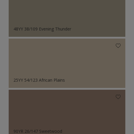
48YY 38/109 Evening Thunder
25YY 54/123 African Plains
90YR 26/147 Sweetwood