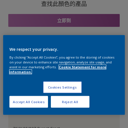
查找此顏色的產品
立即到
與之協調的色彩組合
We respect your privacy.
By clicking “Accept All Cookies”, you agree to the storing of cookies
on your device to enhance site navigation, analyze site usage, and
assist in our marketing efforts.
Cookie Statement for more
information.
完美的白色
Cookies Settings
Accept All Cookies
Reject All