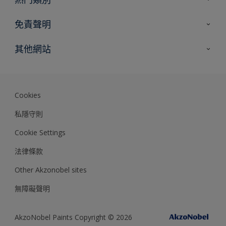
網站指南
尋找顏色
免責聲明
尋找產品
色彩準確度
其他網站
專家見解
Akzonobel.com
Dulux.com.hk
Cookies
私隱守則
Cookie Settings
法律條款
Other Akzonobel sites
無障礙聲明
AkzoNobel Paints Copyright © 2026