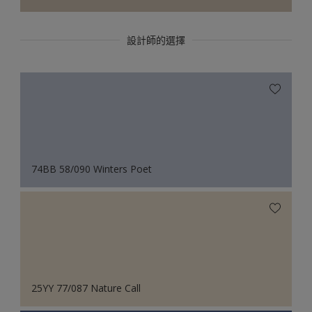
設計師的選擇
74BB 58/090 Winters Poet
25YY 77/087 Nature Call