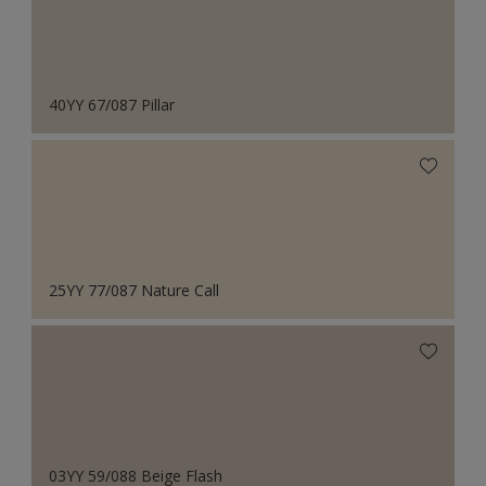
40YY 67/087 Pillar
25YY 77/087 Nature Call
03YY 59/088 Beige Flash