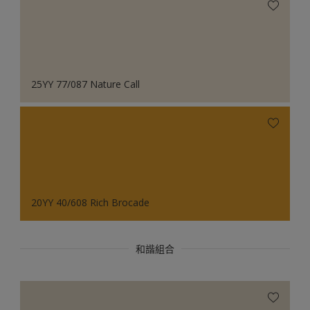
25YY 77/087 Nature Call
20YY 40/608 Rich Brocade
和諧組合