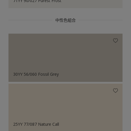
71YY 90/027 Purest Frost
中性色組合
30YY 56/060 Fossil Grey
25YY 77/087 Nature Call