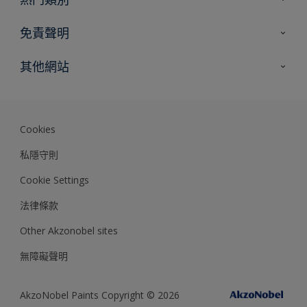
網站指南
尋找顏色
免責聲明
尋找產品
色彩準確度
其他網站
專家見解
Akzonobel.com
Dulux.com.hk
Cookies
私隱守則
Cookie Settings
法律條款
Other Akzonobel sites
無障礙聲明
AkzoNobel Paints Copyright © 2026