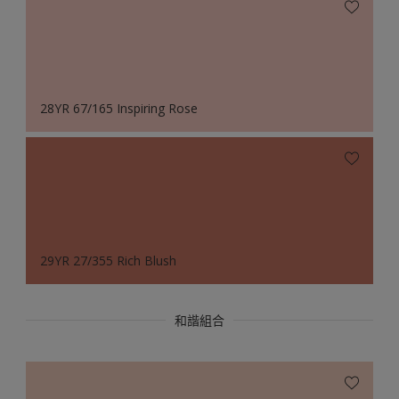
28YR 67/165 Inspiring Rose
29YR 27/355 Rich Blush
和諧組合