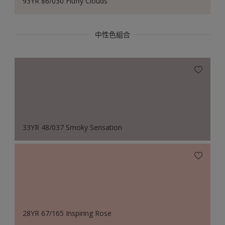
93YR 86/030 Fluffy Clouds
中性色組合
33YR 48/037 Smoky Sensation
28YR 67/165 Inspiring Rose