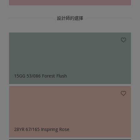
設計師的選擇
15GG 53/086 Forest Flush
28YR 67/165 Inspiring Rose