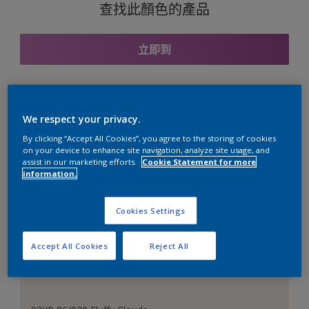
查找此顏色的產品
立即到
與之協調的色彩組合
We respect your privacy.
By clicking “Accept All Cookies”, you agree to the storing of cookies
on your device to enhance site navigation, analyze site usage, and
assist in our marketing efforts.
Cookie Statement for more
information.
完美的白色
Cookies Settings
Accept All Cookies
Reject All