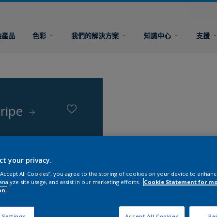
油產品
色彩
我們的解決方案
知識中心
支援
tripe
ct your privacy.
 “Accept All Cookies”, you agree to the storing of cookies on your device to enhanc
analyze site usage, and assist in our marketing efforts.
Cookie Statement for m
on.
 Settings
Accept All Cookies
Rej