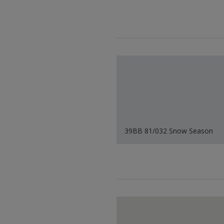
39BB 81/032 Snow Season