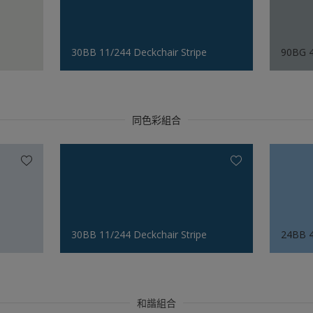
30BB 11/244 Deckchair Stripe
90BG 4
同色彩組合
30BB 11/244 Deckchair Stripe
24BB 4
和諧組合