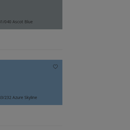
1/040 Ascot Blue
3/232 Azure Skyline