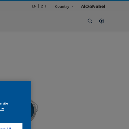
EN
ZH
Country
e site
ore
ect All