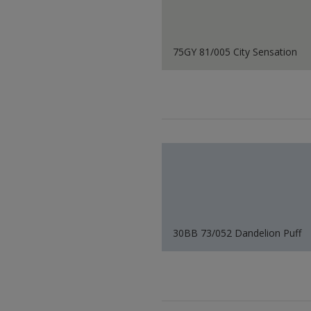
75GY 81/005 City Sensation
30BB 73/052 Dandelion Puff