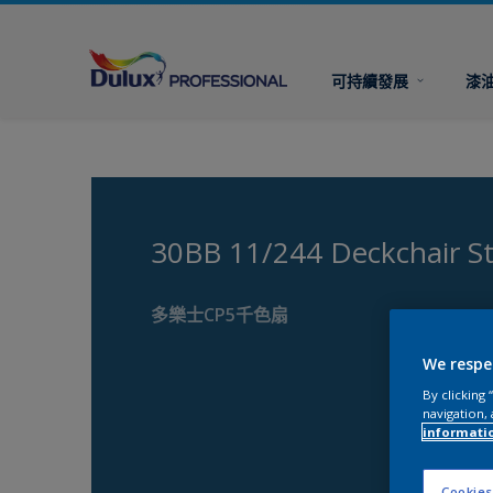
可持續發展
漆
30BB 11/244 Deckchair S
多樂士CP5千色扇
We respe
By clicking
navigation, 
informati
Cookies