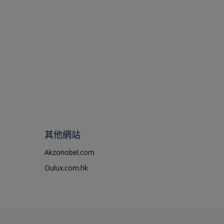
其他網站
Akzonobel.com
Dulux.com.hk