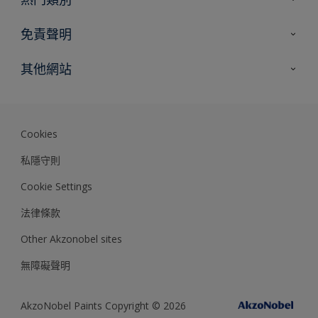
網站指南
尋找顏色
免責聲明
尋找產品
色彩準確度
其他網站
專家見解
Akzonobel.com
Dulux.com.hk
Cookies
私隱守則
Cookie Settings
法律條款
Other Akzonobel sites
無障礙聲明
AkzoNobel Paints Copyright © 2026