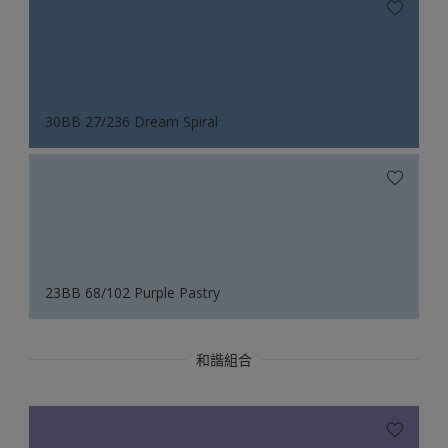
30BB 27/236 Dream Spiral
23BB 68/102 Purple Pastry
和諧組合