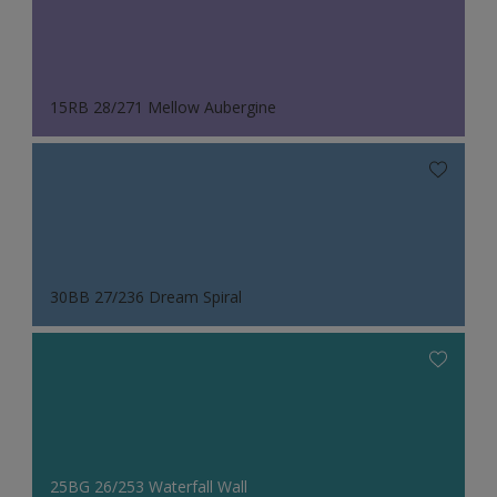
15RB 28/271 Mellow Aubergine
30BB 27/236 Dream Spiral
25BG 26/253 Waterfall Wall