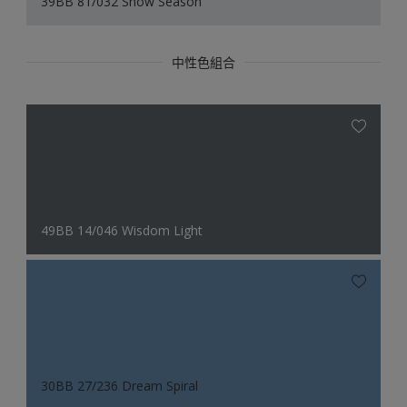
39BB 81/032 Snow Season
中性色組合
49BB 14/046 Wisdom Light
30BB 27/236 Dream Spiral