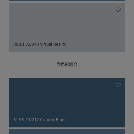
30BB 72/040 Virtual Reality
同色彩組合
31BB 15/212 Condor Blues