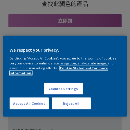
查找此顏色的產品
立即到
與之協調的色彩組合
We respect your privacy.
By clicking “Accept All Cookies”, you agree to the storing of cookies
on your device to enhance site navigation, analyze site usage, and
assist in our marketing efforts.
Cookie Statement for more
information.
完美的白色
Cookies Settings
Accept All Cookies
Reject All