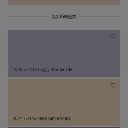
設計師的選擇
10RB 53/115 Foggy Promenade
30YY 75/145 Macadamia White