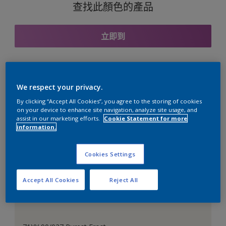
查找此顏色的產品
立即到
與之協調的色彩組合
We respect your privacy.
By clicking “Accept All Cookies”, you agree to the storing of cookies
on your device to enhance site navigation, analyze site usage, and
assist in our marketing efforts.
Cookie Statement for more
information.
完美的白色
Cookies Settings
Accept All Cookies
Reject All