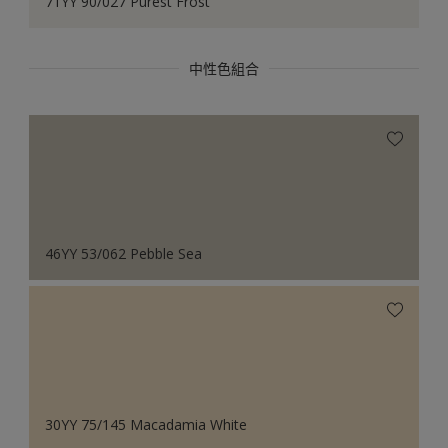
71YY 90/027 Purest Frost
中性色組合
46YY 53/062 Pebble Sea
30YY 75/145 Macadamia White