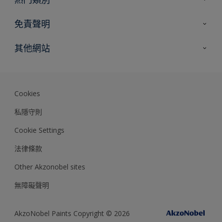
網站指南
尋找顏色
免責聲明
尋找產品
色彩準確度
其他網站
專家見解
Akzonobel.com
Dulux.com.hk
Cookies
私隱守則
Cookie Settings
法律條款
Other Akzonobel sites
無障礙聲明
AkzoNobel Paints Copyright © 2026