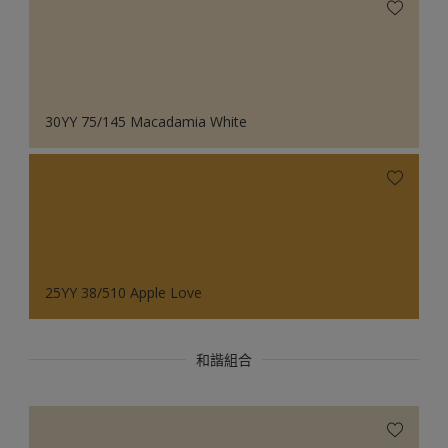
30YY 75/145 Macadamia White
25YY 38/510 Apple Love
和諧組合