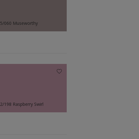
35/060 Museworthy
2/198 Raspberry Swirl