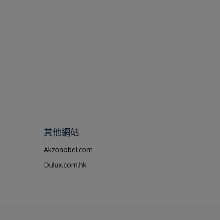
其他網站
Akzonobel.com
Dulux.com.hk