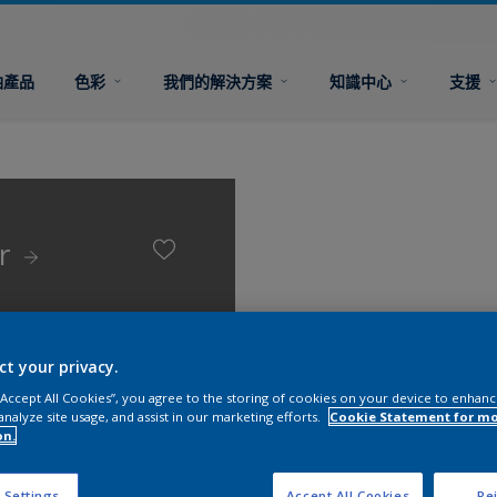
油產品
色彩
我們的解決方案
知識中心
支援
er
ct your privacy.
 “Accept All Cookies”, you agree to the storing of cookies on your device to enhanc
analyze site usage, and assist in our marketing efforts.
Cookie Statement for m
on.
 Settings
Accept All Cookies
Rej