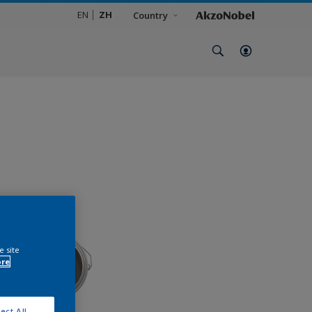
EN
ZH
Country
e site
ore
ect All