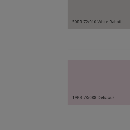
50RR 72/010 White Rabbit
19RR 78/088 Delicious