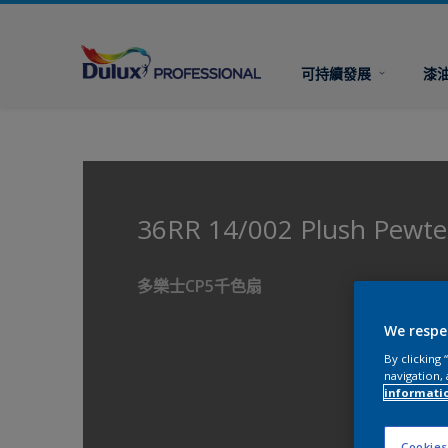
可持續發展
漆
36RR 14/002 Plush Pewt
多樂士CP5千色扇
We respe
By clicking
navigation, 
informati
Cookies