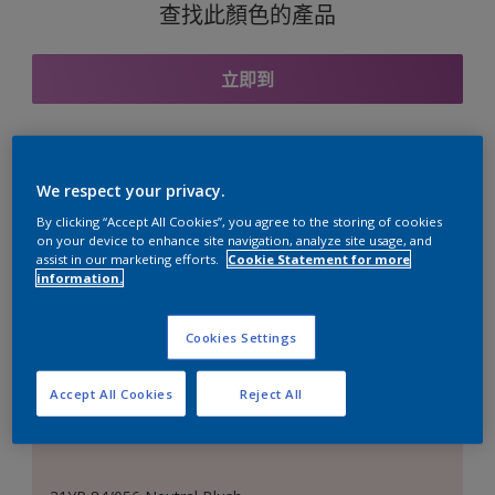
查找此顏色的產品
立即到
與之協調的色彩組合
We respect your privacy.
By clicking “Accept All Cookies”, you agree to the storing of cookies
on your device to enhance site navigation, analyze site usage, and
assist in our marketing efforts.
Cookie Statement for more
information.
完美的白色
Cookies Settings
Accept All Cookies
Reject All