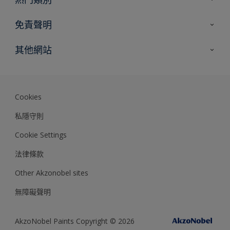
網站指南
尋找顏色
免責聲明
尋找產品
色彩準確度
其他網站
專家見解
Akzonobel.com
Dulux.com.hk
Cookies
私隱守則
Cookie Settings
法律條款
Other Akzonobel sites
無障礙聲明
AkzoNobel Paints Copyright © 2026