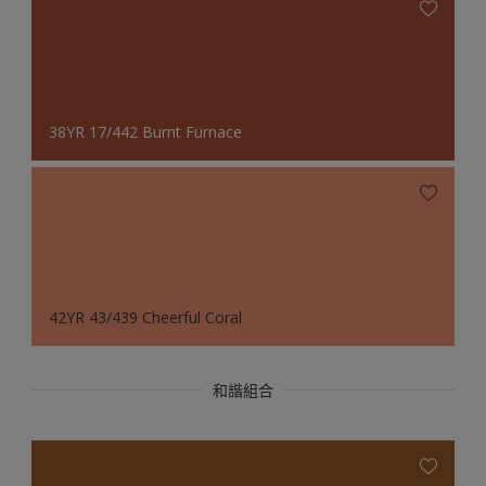
38YR 17/442 Burnt Furnace
42YR 43/439 Cheerful Coral
和諧組合