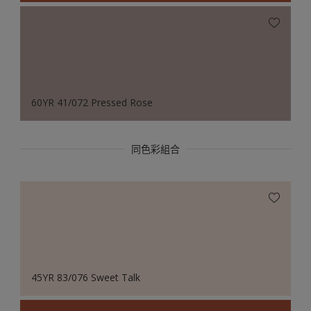
60YR 41/072 Pressed Rose
同色彩組合
45YR 83/076 Sweet Talk