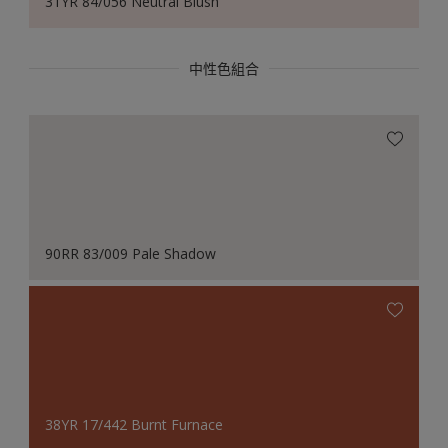
31YR 84/056 Neutral Blush
中性色組合
90RR 83/009 Pale Shadow
38YR 17/442 Burnt Furnace