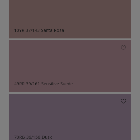
10YR 37/143 Santa Rosa
49RR 39/161 Sensitive Suede
70RB 36/156 Dusk