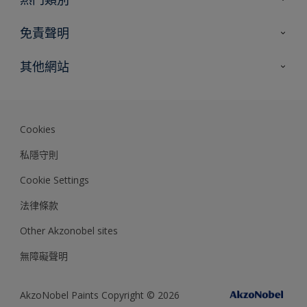
網站指南
尋找顏色
免責聲明
尋找產品
色彩準確度
其他網站
專家見解
Akzonobel.com
Dulux.com.hk
Cookies
私隱守則
Cookie Settings
法律條款
Other Akzonobel sites
無障礙聲明
AkzoNobel Paints Copyright © 2026