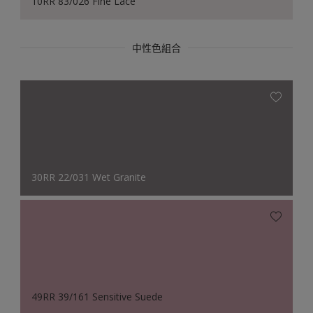
10RR 83/026 Fine Lace
中性色組合
30RR 22/031 Wet Granite
49RR 39/161 Sensitive Suede