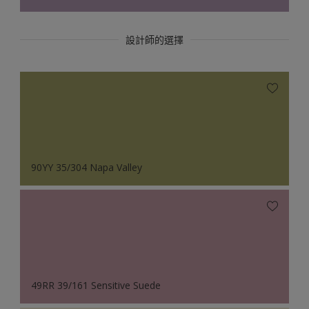
設計師的選擇
90YY 35/304 Napa Valley
49RR 39/161 Sensitive Suede