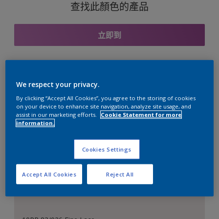
查找此顏色的產品
立即到
與之協調的色彩組合
We respect your privacy.
By clicking “Accept All Cookies”, you agree to the storing of cookies
on your device to enhance site navigation, analyze site usage, and
assist in our marketing efforts.
Cookie Statement for more
information.
完美的白色
Cookies Settings
Accept All Cookies
Reject All