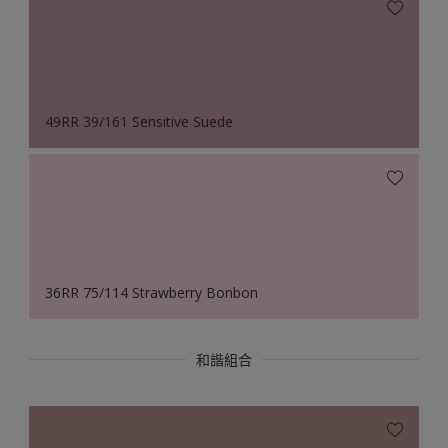
49RR 39/161 Sensitive Suede
36RR 75/114 Strawberry Bonbon
和諧組合