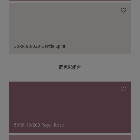
30RR 83/020 Gentle Spirit
同色彩組合
50RR 19/203 Royal Rose