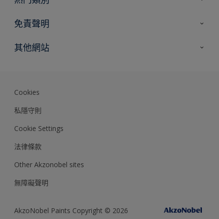
網站指南
尋找顏色
免責聲明
尋找產品
色彩準確度
其他網站
專家見解
Akzonobel.com
Dulux.com.hk
Cookies
私隱守則
Cookie Settings
法律條款
Other Akzonobel sites
無障礙聲明
AkzoNobel Paints Copyright © 2026