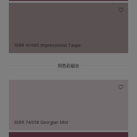
70RR 41/065 Impressionist Taupe
同色彩組合
30RR 74/058 Georgian Mist