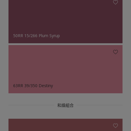
50RR 15/266 Plum Syrup
63RR 39/350 Destiny
和諧組合