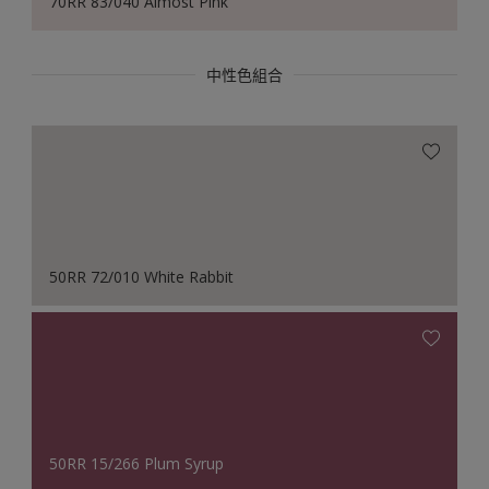
70RR 83/040 Almost Pink
中性色組合
50RR 72/010 White Rabbit
50RR 15/266 Plum Syrup