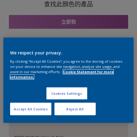
查找此顏色的產品
立即到
與之協調的色彩組合
We respect your privacy.
By clicking “Accept All Cookies”, you agree to the storing of cookies
on your device to enhance site navigation, analyze site usage, and
assist in our marketing efforts.
Cookie Statement for more
information.
完美的白色
Cookies Settings
Accept All Cookies
Reject All