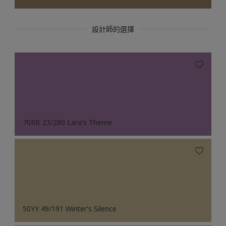
設計師的選擇
70RB 23/280 Lara's Theme
50YY 49/191 Winter's Silence