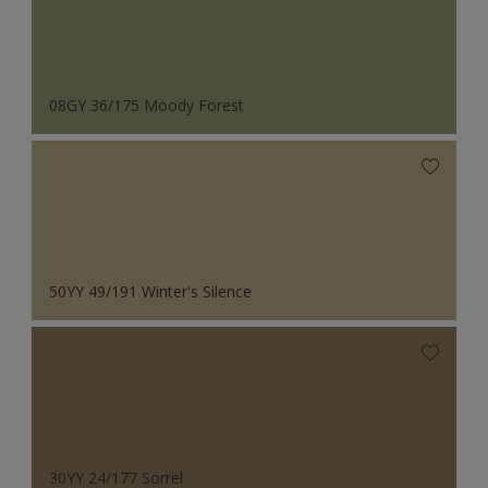
08GY 36/175 Moody Forest
50YY 49/191 Winter's Silence
30YY 24/177 Sorrel