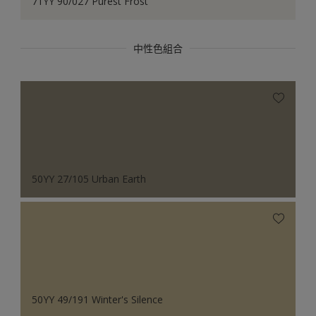
71YY 90/027 Purest Frost
中性色組合
50YY 27/105 Urban Earth
50YY 49/191 Winter's Silence