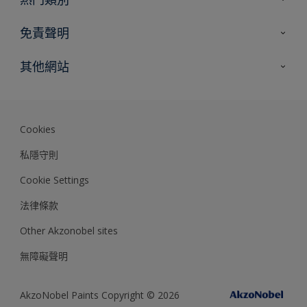
網站指南
尋找顏色
免責聲明
尋找產品
色彩準確度
其他網站
專家見解
Akzonobel.com
Dulux.com.hk
Cookies
私隱守則
Cookie Settings
法律條款
Other Akzonobel sites
無障礙聲明
AkzoNobel Paints Copyright © 2026