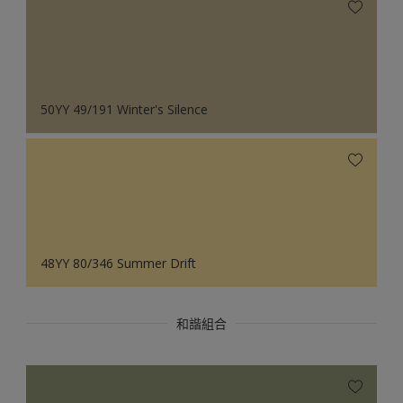
50YY 49/191 Winter's Silence
48YY 80/346 Summer Drift
和諧組合