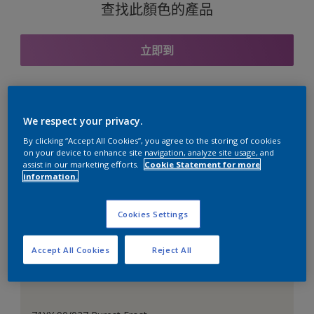
查找此顏色的產品
立即到
與之協調的色彩組合
We respect your privacy.
By clicking “Accept All Cookies”, you agree to the storing of cookies
on your device to enhance site navigation, analyze site usage, and
assist in our marketing efforts.
Cookie Statement for more
information.
完美的白色
Cookies Settings
Accept All Cookies
Reject All