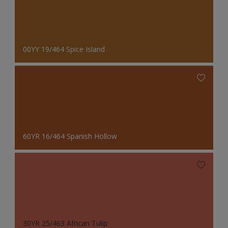
00YY 19/464 Spice Island
60YR 16/464 Spanish Hollow
30YR 25/463 African Tulip