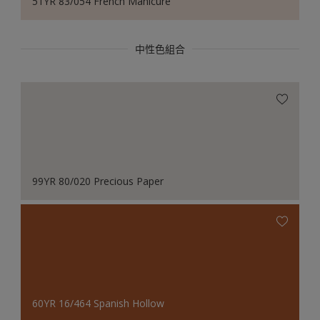
51YR 83/054 French Manicure
中性色組合
99YR 80/020 Precious Paper
60YR 16/464 Spanish Hollow