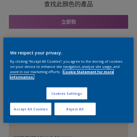
查找此顏色的產品
立即到
與之協調的色彩組合
We respect your privacy.
By clicking “Accept All Cookies”, you agree to the storing of cookies
on your device to enhance site navigation, analyze site usage, and
assist in our marketing efforts.
Cookie Statement for more
information.
完美的白色
Cookies Settings
Accept All Cookies
Reject All