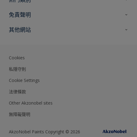
網站指南
尋找顏色
免責聲明
尋找產品
色彩準確度
其他網站
專家見解
Akzonobel.com
Dulux.com.hk
Cookies
私隱守則
Cookie Settings
法律條款
Other Akzonobel sites
無障礙聲明
AkzoNobel Paints Copyright © 2026