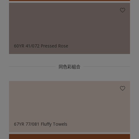
60YR 41/072 Pressed Rose
同色彩組合
67YR 77/081 Fluffy Towels