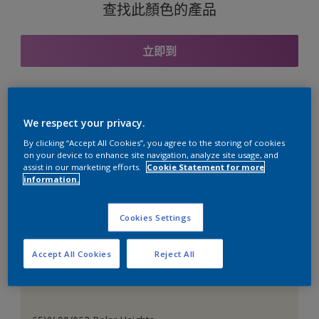
查找此顏色的產品
立即到
與之協調的色彩組合
We respect your privacy.
By clicking “Accept All Cookies”, you agree to the storing of cookies
on your device to enhance site navigation, analyze site usage, and
assist in our marketing efforts.
Cookie Statement for more
information.
完美的白色
Cookies Settings
Accept All Cookies
Reject All