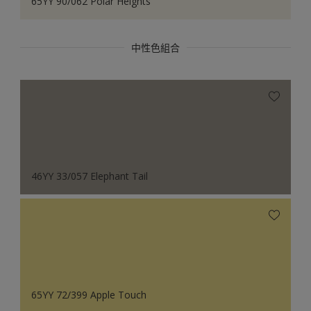
65YY 90/062 Polar Heights
中性色組合
46YY 33/057 Elephant Tail
65YY 72/399 Apple Touch