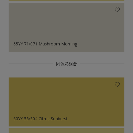
65YY 71/071 Mushroom Morning
同色彩組合
60YY 55/504 Citrus Sunburst