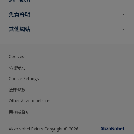
網站指南
尋找顏色
免責聲明
尋找產品
色彩準確度
其他網站
專家見解
Akzonobel.com
Dulux.com.hk
Cookies
私隱守則
Cookie Settings
法律條款
Other Akzonobel sites
無障礙聲明
AkzoNobel Paints Copyright © 2026