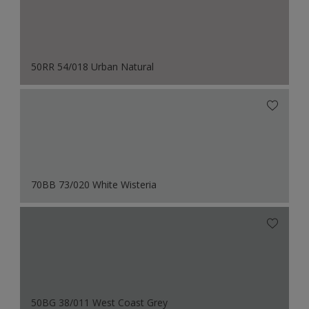
50RR 54/018 Urban Natural
70BB 73/020 White Wisteria
50BG 38/011 West Coast Grey