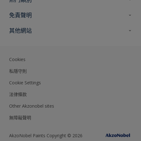
網站指南
尋找顏色
免責聲明
尋找產品
色彩準確度
其他網站
專家見解
Akzonobel.com
Dulux.com.hk
Cookies
私隱守則
Cookie Settings
法律條款
Other Akzonobel sites
無障礙聲明
AkzoNobel Paints Copyright © 2026