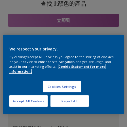
查找此顏色的產品
立即到
與之協調的色彩組合
We respect your privacy.
By clicking “Accept All Cookies”, you agree to the storing of cookies
on your device to enhance site navigation, analyze site usage, and
assist in our marketing efforts.
Cookie Statement for more
information.
完美的白色
Cookies Settings
Accept All Cookies
Reject All