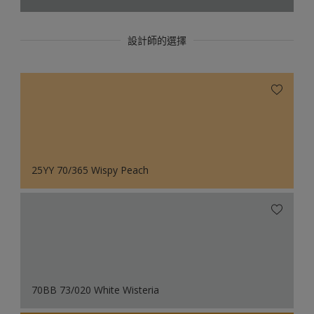
設計師的選擇
25YY 70/365 Wispy Peach
70BB 73/020 White Wisteria