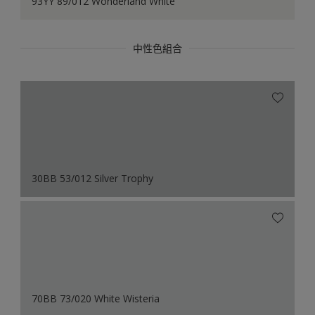
93YY 89/012 Wonderland White
中性色組合
30BB 53/012 Silver Trophy
70BB 73/020 White Wisteria