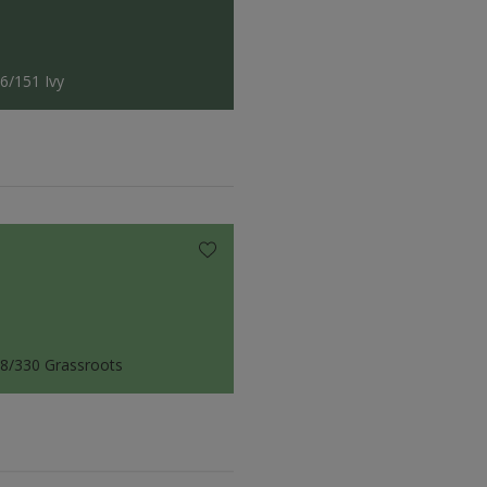
6/151 Ivy
8/330 Grassroots