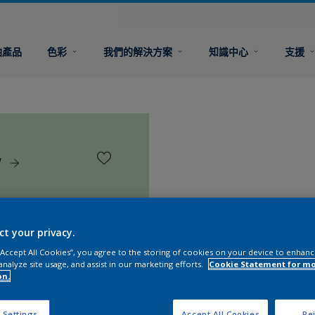
油產品
色彩
我們的解決方案
知識中心
支援
w
ct your privacy.
 “Accept All Cookies”, you agree to the storing of cookies on your device to enhanc
analyze site usage, and assist in our marketing efforts.
Cookie Statement for m
on.
 Settings
Accept All Cookies
Rej