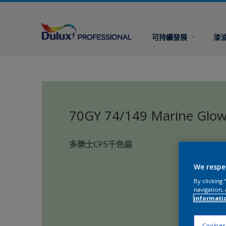
可持續發展
漆
70GY 74/149 Marine Glo
多樂士CP5千色扇
We respe
By clicking
navigation, 
informati
Cookies