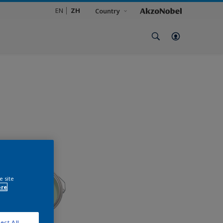
EN
ZH
Country
e site
ore
ect All