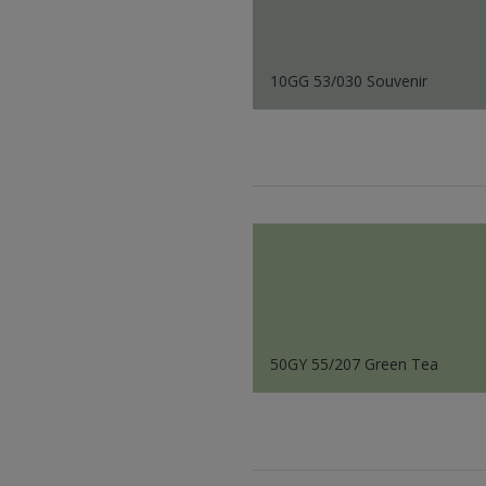
10GG 53/030 Souvenir
50GY 55/207 Green Tea