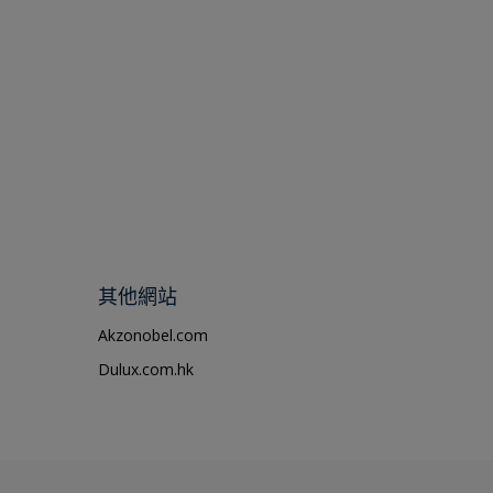
其他網站
Akzonobel.com
Dulux.com.hk