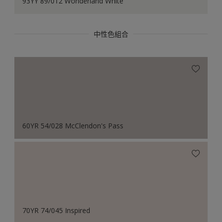
93YY 89/012 Wonderland White
中性色組合
60YR 54/028 McClendon's Pass
70YR 74/045 Inspired