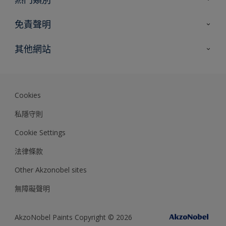
網站指南
尋找顏色
免責聲明
尋找產品
色彩準確度
其他網站
專家見解
Akzonobel.com
Dulux.com.hk
Cookies
私隱守則
Cookie Settings
法律條款
Other Akzonobel sites
無障礙聲明
AkzoNobel Paints Copyright © 2026