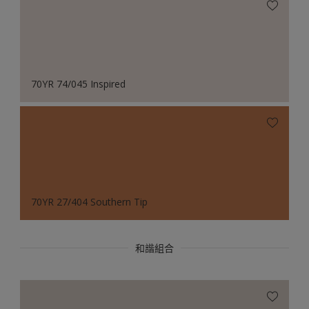
70YR 74/045 Inspired
70YR 27/404 Southern Tip
和諧組合