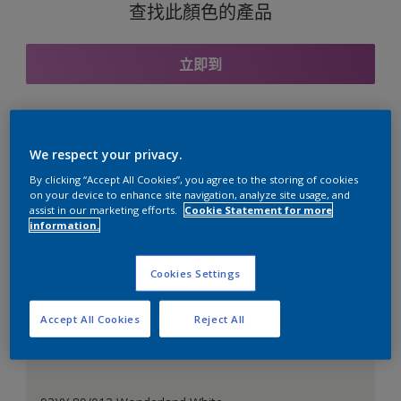
查找此顏色的產品
立即到
與之協調的色彩組合
We respect your privacy.
By clicking “Accept All Cookies”, you agree to the storing of cookies
on your device to enhance site navigation, analyze site usage, and
assist in our marketing efforts.
Cookie Statement for more
information.
完美的白色
Cookies Settings
Accept All Cookies
Reject All