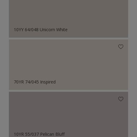
10YY 64/048 Unicorn White
70YR 74/045 Inspired
10YR 55/037 Pelican Bluff