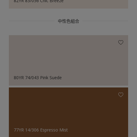
82YR 83/056 Chic Breeze
中性色組合
80YR 74/043 Pink Suede
77YR 14/306 Espresso Mist