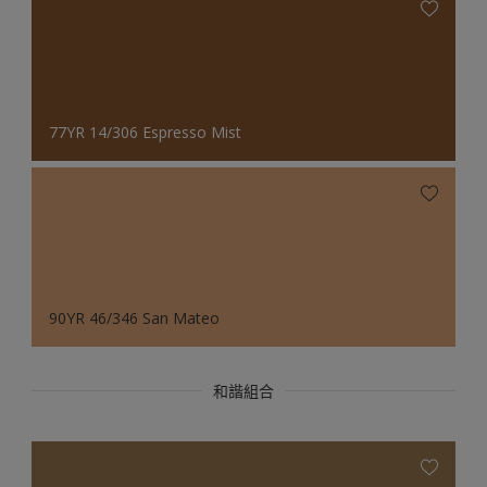
77YR 14/306 Espresso Mist
90YR 46/346 San Mateo
和諧組合