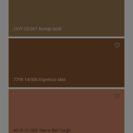
10YY 23/261 Burlap Gold
77YR 14/306 Espresso Mist
60YR 31/368 Tierra Del Fuego