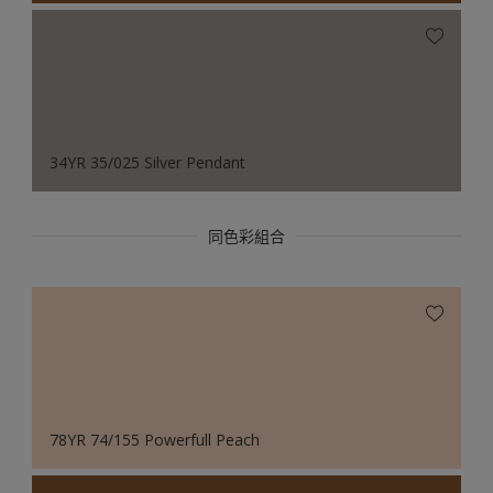
34YR 35/025 Silver Pendant
同色彩組合
78YR 74/155 Powerfull Peach