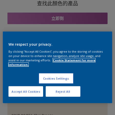
查找此顏色的產品
立即到
與之協調的色彩組合
We respect your privacy.
By clicking “Accept All Cookies”, you agree to the storing of cookies
on your device to enhance site navigation, analyze site usage, and
assist in our marketing efforts.
Cookie Statement for more
information.
完美的白色
Cookies Settings
Accept All Cookies
Reject All