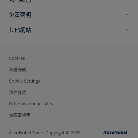
網站指南
尋找顏色
免責聲明
尋找產品
色彩準確度
其他網站
專家見解
Akzonobel.com
Dulux.com.hk
Cookies
私隱守則
Cookie Settings
法律條款
Other Akzonobel sites
無障礙聲明
AkzoNobel Paints Copyright © 2026