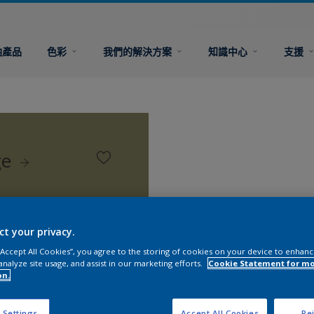
油產品
色彩
我們的解決方案
知識中心
支援
ge
ct your privacy.
 “Accept All Cookies”, you agree to the storing of cookies on your device to enhanc
analyze site usage, and assist in our marketing efforts.
Cookie Statement for m
on.
 Settings
Accept All Cookies
Rej