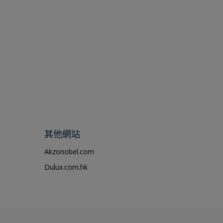
其他網站
Akzonobel.com
Dulux.com.hk