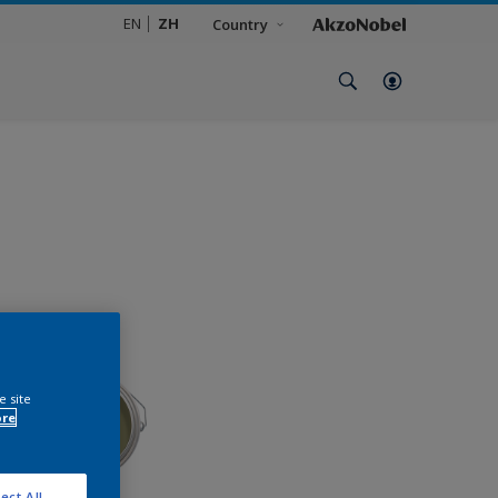
EN
ZH
Country
e site
ore
ect All