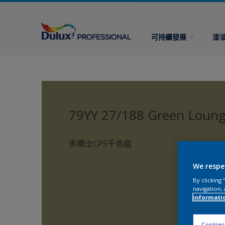
可持續發展
漆
79YY 27/188 Green Loun
多樂士CP5千色扇
We respe
By clicking
navigation, 
informati
Cookies