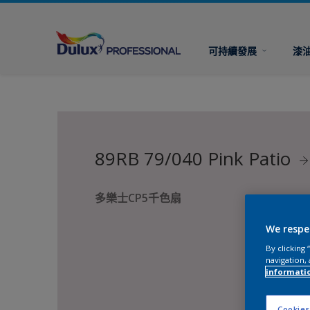
可持續發展
漆
89RB 79/040 Pink Patio
多樂士CP5千色扇
We respe
By clicking
navigation, 
informati
Cookies