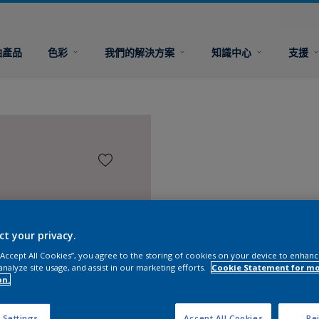
油產品
色彩
我們的解決方案
知識中心
支援
ct your privacy.
 “Accept All Cookies”, you agree to the storing of cookies on your device to enhanc
analyze site usage, and assist in our marketing efforts.
Cookie Statement for m
on.
 Settings
Accept All Cookies
Rej