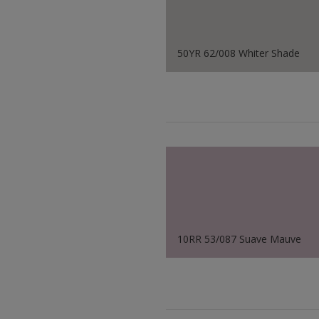
50YR 62/008 Whiter Shade
10RR 53/087 Suave Mauve