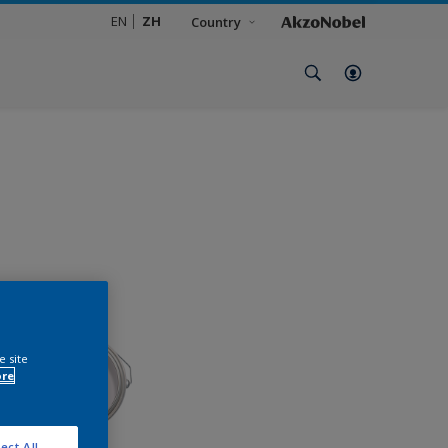
EN
ZH
Country
e site
ore
ect All