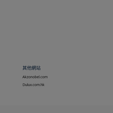
其他網站
Akzonobel.com
Dulux.com.hk