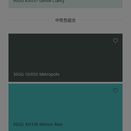
90GG 83/057 Gentle Clarity
中性色組合
30GG 10/050 Metropolis
90GG 43/338 Motion Blue