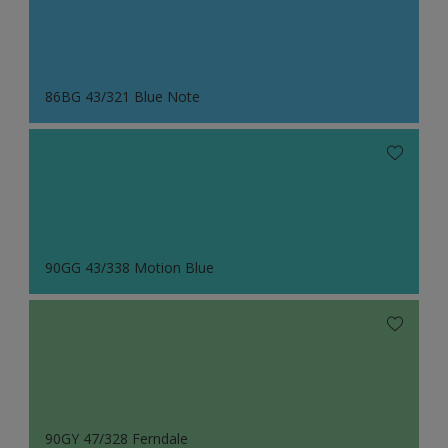
86BG 43/321 Blue Note
90GG 43/338 Motion Blue
90GY 47/328 Ferndale