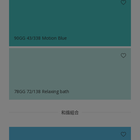
90GG 43/338 Motion Blue
78GG 72/138 Relaxing bath
和諧組合