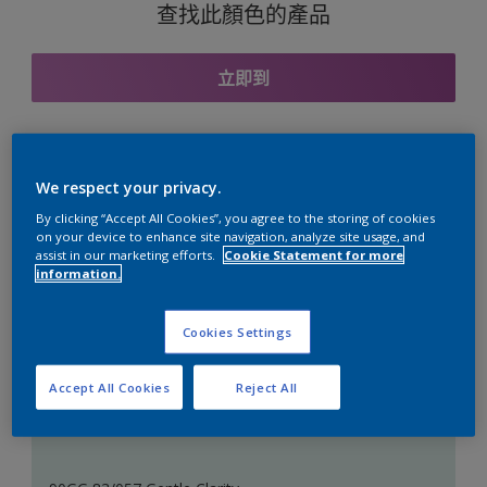
查找此顏色的產品
立即到
與之協調的色彩組合
We respect your privacy.
By clicking “Accept All Cookies”, you agree to the storing of cookies
on your device to enhance site navigation, analyze site usage, and
assist in our marketing efforts.
Cookie Statement for more
information.
完美的白色
Cookies Settings
Accept All Cookies
Reject All