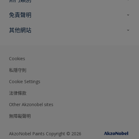
網站指南
尋找顏色
免責聲明
尋找產品
色彩準確度
其他網站
專家見解
Akzonobel.com
Dulux.com.hk
Cookies
私隱守則
Cookie Settings
法律條款
Other Akzonobel sites
無障礙聲明
AkzoNobel Paints Copyright © 2026