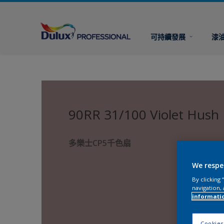
可持續發展
漆
90RR 31/100 Violet Hush
多樂士CP5千色扇
We respe
By clicking
navigation, 
informati
Cookies