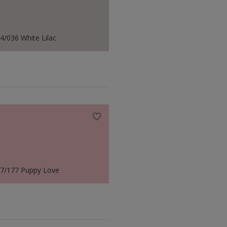
4/036 White Lilac
7/177 Puppy Love