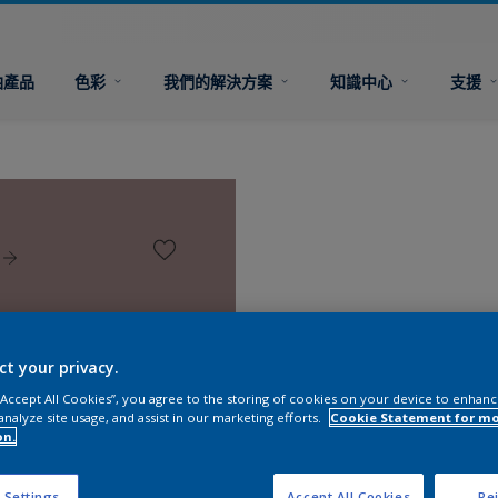
油產品
色彩
我們的解決方案
知識中心
支援
ct your privacy.
 “Accept All Cookies”, you agree to the storing of cookies on your device to enhanc
analyze site usage, and assist in our marketing efforts.
Cookie Statement for m
on.
 Settings
Accept All Cookies
Rej