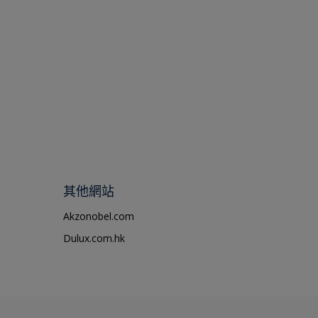
其他網站
Akzonobel.com
Dulux.com.hk