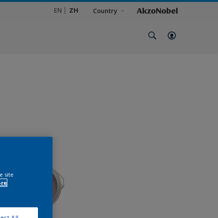
EN
ZH
Country
e site
ore
ect All