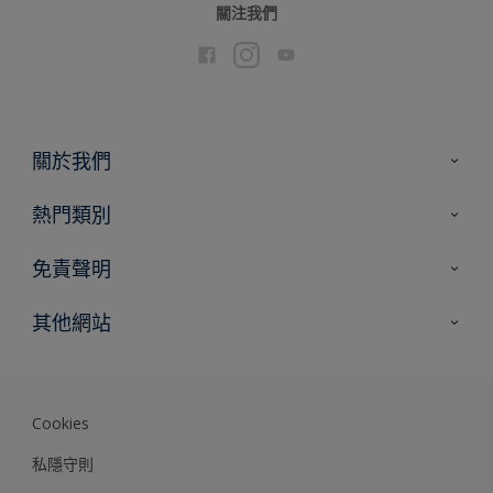
關注我們
關於我們
聯絡我們
熱門類別
網站指南
尋找顏色
免責聲明
尋找產品
色彩準確度
其他網站
專家見解
Akzonobel.com
Dulux.com.hk
Cookies
私隱守則