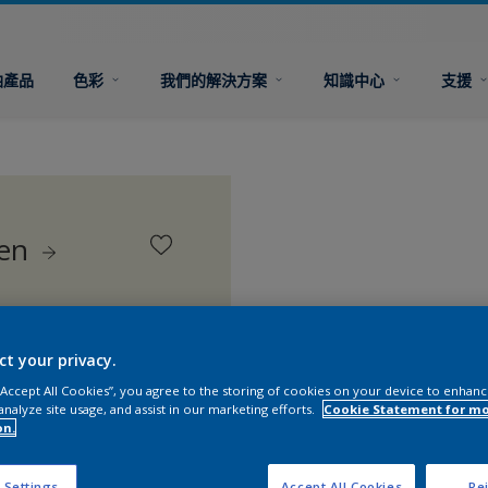
油產品
色彩
我們的解決方案
知識中心
支援
een
ct your privacy.
 “Accept All Cookies”, you agree to the storing of cookies on your device to enhanc
analyze site usage, and assist in our marketing efforts.
Cookie Statement for m
on.
 Settings
Accept All Cookies
Rej