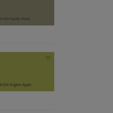
5/169 Pacific Pines
8/500 English Apple