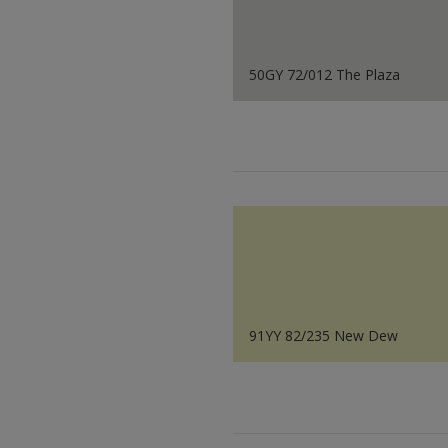
50GY 72/012 The Plaza
91YY 82/235 New Dew