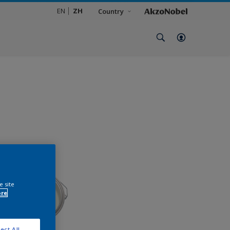
EN
ZH
Country
e site
ore
ect All