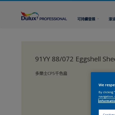
可持續發展
漆
91YY 88/072 Eggshell Sh
多樂士CP5千色扇
We respe
By clicking
navigation, 
informati
Cookies