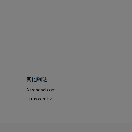
其他網站
Akzonobel.com
Dulux.com.hk