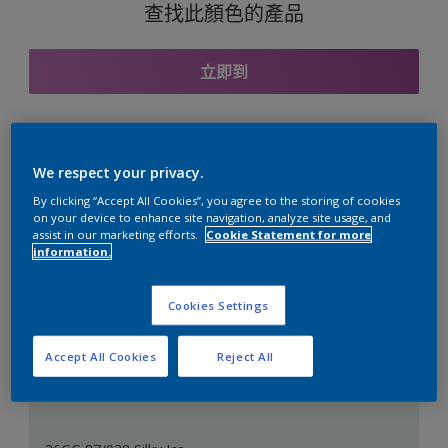
查找此顏色的產品
立即到
與之協調的色彩組合
We respect your privacy.
By clicking “Accept All Cookies”, you agree to the storing of cookies
on your device to enhance site navigation, analyze site usage, and
assist in our marketing efforts.
Cookie Statement for more
information.
完美的白色
Cookies Settings
Accept All Cookies
Reject All