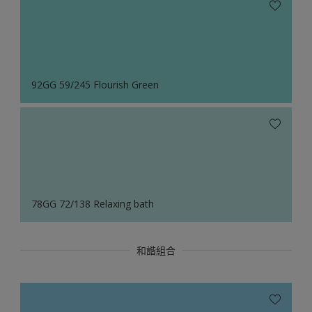
92GG 59/245 Flourish Green
78GG 72/138 Relaxing bath
和諧組合