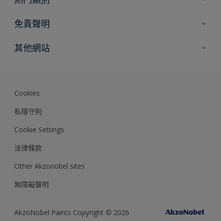
網站指南
尋找顏色
免責聲明
尋找產品
色彩準確度
其他網站
專家見解
Akzonobel.com
Dulux.com.hk
Cookies
私隱守則
Cookie Settings
法律條款
Other Akzonobel sites
無障礙聲明
AkzoNobel Paints Copyright © 2026