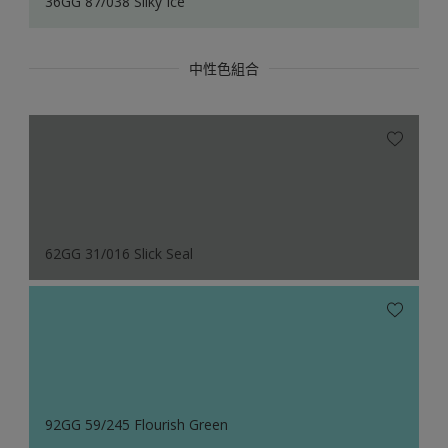
36GG 87/038 Silky Ice
中性色組合
62GG 31/016 Slick Seal
92GG 59/245 Flourish Green