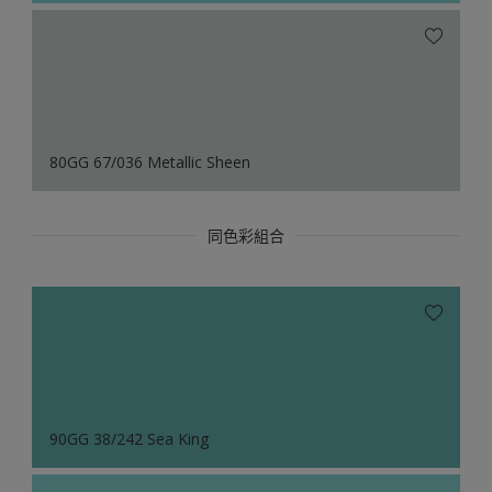
80GG 67/036 Metallic Sheen
同色彩組合
90GG 38/242 Sea King