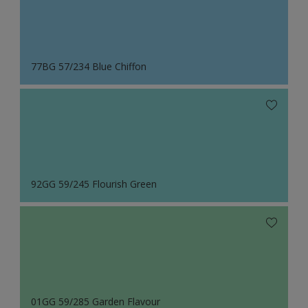
77BG 57/234 Blue Chiffon
92GG 59/245 Flourish Green
01GG 59/285 Garden Flavour