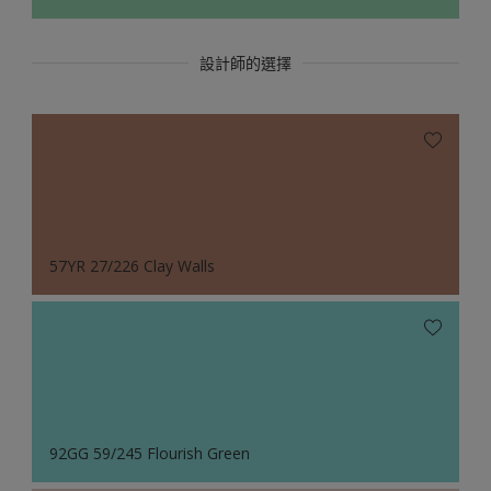
設計師的選擇
57YR 27/226 Clay Walls
92GG 59/245 Flourish Green