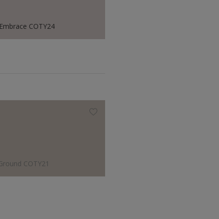
 Embrace COTY24
 Ground COTY21