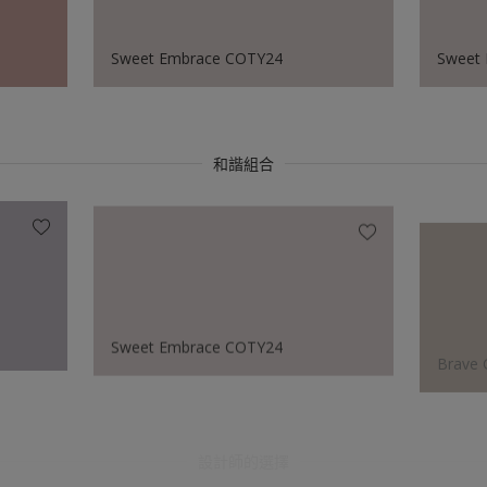
Sweet Embrace COTY24
Sweet
和諧組合
Sweet Embrace COTY24
Brave
設計師的選擇