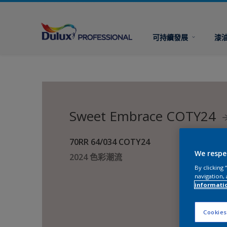
可持續發展
漆
Sweet Embrace COTY24
70RR 64/034 COTY24
We respe
2024 色彩潮流
By clicking
navigation, 
informati
Cookies