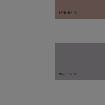
12YR 40/146
50RB 48/051