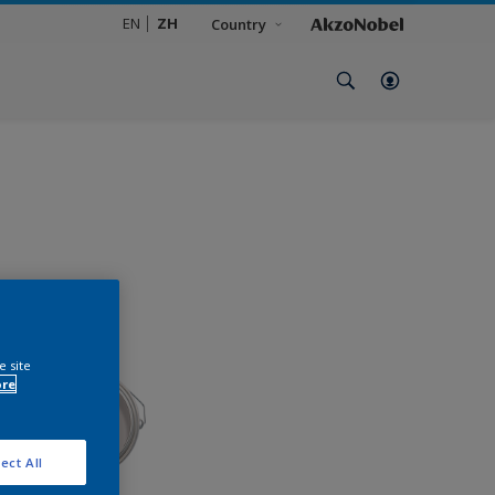
EN
ZH
Country
e site
ore
ect All