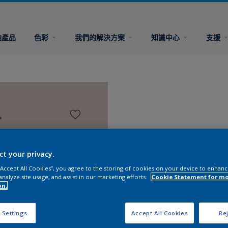
油產品
色彩
我們的解決方案
知識中心
支援
ct your privacy.
 “Accept All Cookies”, you agree to the storing of cookies on your device to enhanc
analyze site usage, and assist in our marketing efforts.
Cookie Statement for m
on.
 Settings
Accept All Cookies
Rej