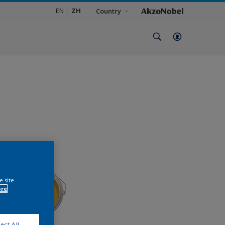
EN
ZH
Country
e site
ore
ect All