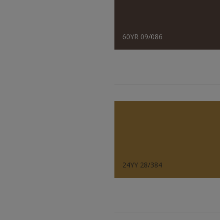
60YR 09/086
24YY 28/384