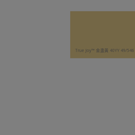
True Joy™ 金盞黃 40YY 49/546