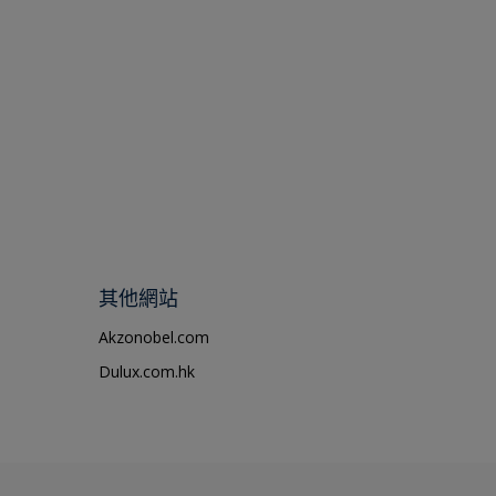
其他網站
Akzonobel.com
Dulux.com.hk