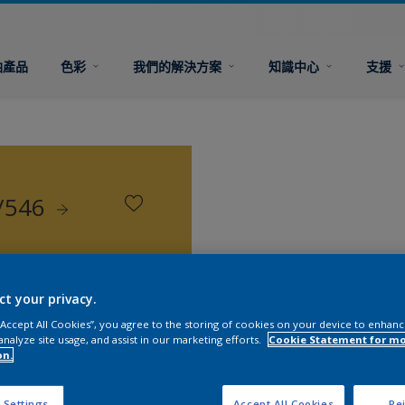
油產品
色彩
我們的解決方案
知識中心
支援
/546
ct your privacy.
 “Accept All Cookies”, you agree to the storing of cookies on your device to enhanc
analyze site usage, and assist in our marketing efforts.
Cookie Statement for m
on.
 Settings
Accept All Cookies
Rej