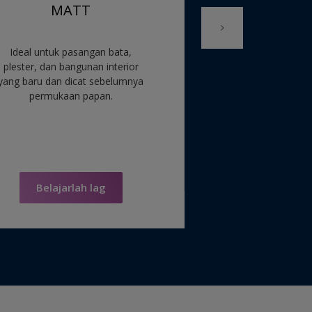
MATT
Ideal untuk pasangan bata,
Ideal untuk permu
plester, dan bangunan interior
dalam yang b
yang baru dan dicat sebelumnya
sebelumnya dicat, p
permukaan papan.
papan bang
Belajarlah lag
Belajarla