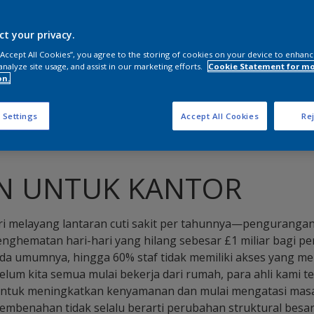
ct your privacy.
 “Accept All Cookies”, you agree to the storing of cookies on your device to enhanc
analyze site usage, and assist in our marketing efforts.
Cookie Statement for m
on.
 Settings
Accept All Cookies
Rej
IN UNTUK KANTOR
hari melayang lantaran cuti sakit per tahunnya—penguranga
hematan hari-hari yang hilang sebesar £1 miliar bagi pe
da umumnya, hingga 60% staf tidak memiliki akses yang me
elum kita semua mulai bekerja dari rumah, para ahli kami
untuk meningkatkan kenyamanan dan mulai mengatasi masal
embenahan tidak selalu berarti perubahan struktural besa