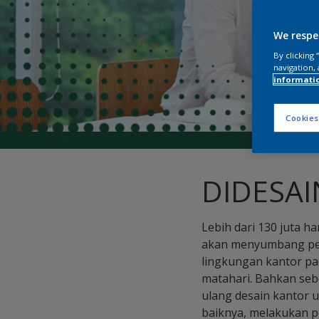
We respe
By clicking
navigation, 
informati
Cookies
DIDESA
Lebih dari 130 juta 
akan menyumbang peng
lingkungan kantor pa
matahari. Bahkan seb
ulang desain kantor 
baiknya, melakukan p