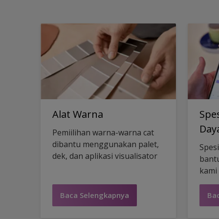
Alat Warna
Spes
Day
Pemiilihan warna-warna cat
dibantu menggunakan palet,
Spesi
dek, dan aplikasi visualisator
bantu
kami
yang
pun.
Baca Selengkapnya
Ba