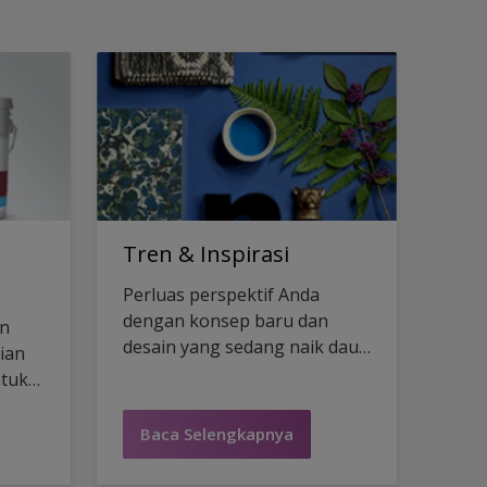
Tren & Inspirasi
Perluas perspektif Anda
dengan konsep baru dan
an
desain yang sedang naik daun
ian
dengan inspirasi visual
ntuk
berikut.
Baca Selengkapnya