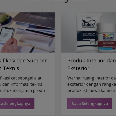
ifikasi dan Sumber
Produk Interior dan
a Teknis
Eksterior
fikasi cat sebagai alat
Warnai ruang interior d
 dan informasi teknis
eksterior dengan rangka
 untuk menjamin produk
produk istimewa kami u
 cocok untuk proyek apa
mewujudkan visi Anda.
ca Selengkapnya
Baca Selengkapnya