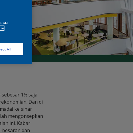
e site
ore
ect All
n sebesar 1% saja
rekonomian. Dan di
madai ke sinar
 telah mengonsepkan
ah ini. Kabar
r-besaran dan