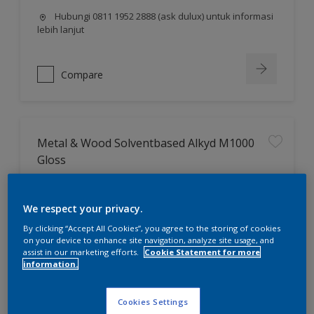
Hubungi 0811 1952 2888 (ask dulux) untuk informasi
lebih lanjut
Compare
Metal & Wood Solventbased Alkyd M1000
Gloss
Cat enamel sintetis yang cocok
We respect your privacy.
untuk permukaan besi dan kayu.
By clicking “Accept All Cookies”, you agree to the storing of cookies
Proteksi yang sangat baik
on your device to enhance site navigation, analyze site usage, and
Daya sebar yang halus
assist in our marketing efforts.
Cookie Statement for more
information.
Hubungi 0811 1952 2888 (ask dulux) untuk informasi
lebih lanjut
Cookies Settings