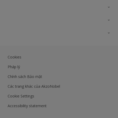
Liên hệ với chúng tôi
Bản đồ trang web
Tìm màu sắc
Tìm sản phẩm
Độ chính xác màu sắc
Kiến thức chuyên môn
Lịch sử công trình
Akzonobel
Dulux
Cookies
Maxilite.dulux.vn
Pháp lý
Chính sách Bảo mật
Các trang khác của AkzoNobel
Cookie Settings
Accessibility statement