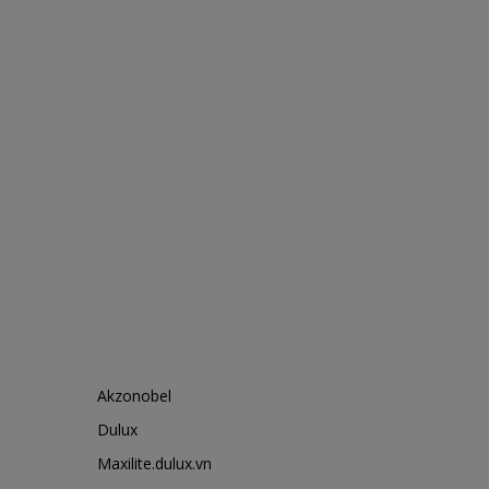
Akzonobel
Dulux
Maxilite.dulux.vn