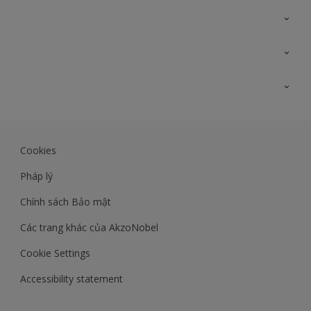
Liên hệ với chúng tôi
Bản đồ trang web
Tìm màu sắc
Tìm sản phẩm
Độ chính xác màu sắc
Kiến thức chuyên môn
Lịch sử công trình
Akzonobel
Dulux
Cookies
Maxilite.dulux.vn
Pháp lý
Chính sách Bảo mật
Các trang khác của AkzoNobel
Cookie Settings
Accessibility statement